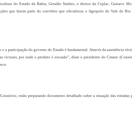
gricultura do Estado da Bahia, Geraldo Simões, o diretor da Ceplac, Gustavo Mo
tuições que fazem parte do convênio que oficializou o Agropolo do Vale do Rio
o e a participação do governo do Estado é fundamental. Através da assistência técn
as vicinais, por onde o produto é escoado”, disse o presidente do Cimurc (Consó
seca.
Consórcio, estão preparando documento detalhado sobre a situação das estradas 