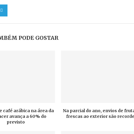
MBÉM PODE GOSTAR
e café arábica na área da
Na parcial do ano, envios de frut
cer avança a 60% do
frescas ao exterior são record
previsto