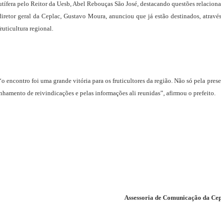
rutífera pelo Reitor da Uesb, Abel Rebouças São José, destacando questões relacion
iretor geral da Ceplac, Gustavo Moura, anunciou que já estão destinados, atravé
ruticultura regional.
“o encontro foi uma grande vitória para os fruticultores da região. Não só pela pres
amento de reivindicações e pelas informações ali reunidas”, afirmou o prefeito.
Assessoria de Comunicação da Ce