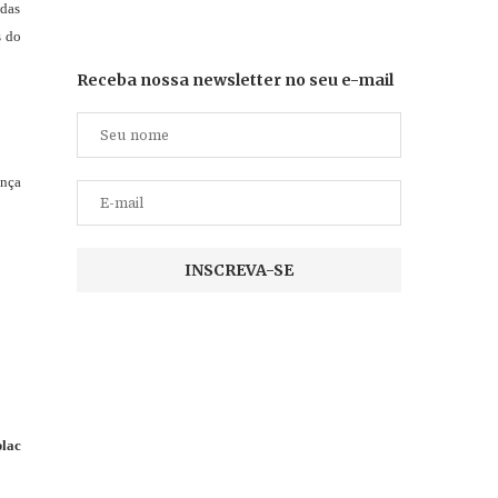
adas
s do
Receba nossa newsletter no seu e-mail
ença
plac