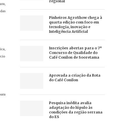
regional
ura,
 das
Pinheiros AgroShow chega à
quarta edição com foco em
tecnologia, inovação e
Inteligência Artificial
Inscrições abertas para o 7º
ica,
Concurso de Qualidade do
rcio
Café Conilon de Sooretama
Aprovada a criação da Rota
do Café Conilon
para
Pesquisa inédita avalia
adaptação do lúpulo às
condições da região serrana
do ES