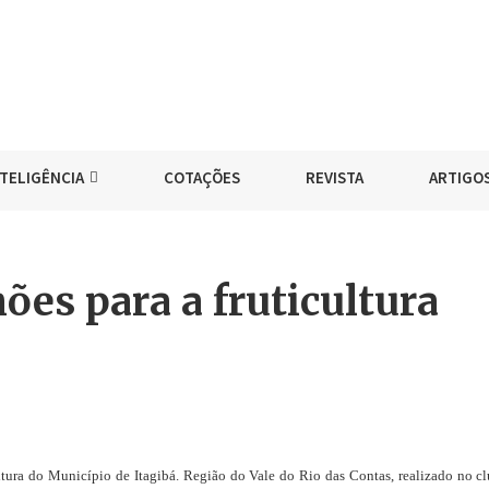
NTELIGÊNCIA
COTAÇÕES
REVISTA
ARTIGO
ões para a fruticultura
ultura do Município de Itagibá. Região do Vale do Rio das Contas, realizado no c