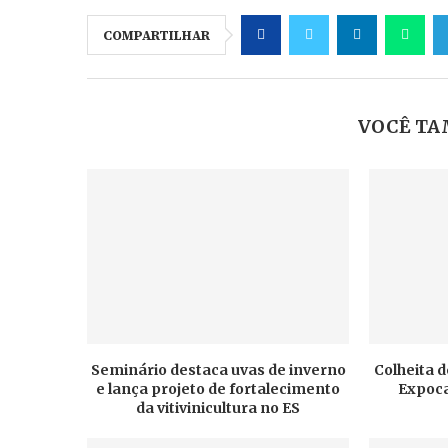
COMPARTILHAR
VOCÊ TA
Seminário destaca uvas de inverno
Colheita d
e lança projeto de fortalecimento
Expoca
da vitivinicultura no ES