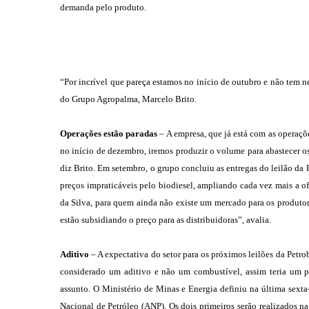
demanda pelo produto.
“Por incrível que pareça estamos no início de outubro e não tem 
do Grupo Agropalma, Marcelo Brito.
Operações estão paradas
– A empresa, que já está com as operaçõ
no início de dezembro, iremos produzir o volume para abastecer os
diz Brito. Em setembro, o grupo concluiu as entregas do leilão da P
preços impraticáveis pelo biodiesel, ampliando cada vez mais a of
da Silva, para quem ainda não existe um mercado para os produtore
estão subsidiando o preço para as distribuidoras”, avalia.
Aditivo
– A expectativa do setor para os próximos leilões da Petrob
considerado um aditivo e não um combustível, assim teria um p
assunto. O Ministério de Minas e Energia definiu na última sext
Nacional de Petróleo (ANP). Os dois primeiros serão realizados n