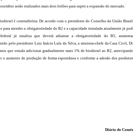
ezembro serão realizados mais dois leilões para suprir a expansão do mercado.
biodiesel é contraditória. De acordo com o presidente do Conselho da União Brasil
te para atender a obrigatoriedade do B2 e a capacidade instalada atualmente já pod
deral já sinaliza que deverá adiantar a obrigatoriedade do B5, aumenta
do pelo presidente Luiz Inácio Lula da Silva, a ministra-chefe da Casa Civil, D
ormou que estuda adicionar gradualmente mais 1% de biodiesel ao B2, antecipand
zir o aumento de produção de forma espontânea e conforme a adesão dos produtor
Diário do Comér