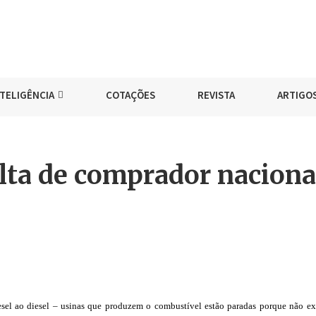
NTELIGÊNCIA
COTAÇÕES
REVISTA
ARTIGO
lta de comprador naciona
sel ao diesel – usinas que produzem o combustível estão paradas porque não ex