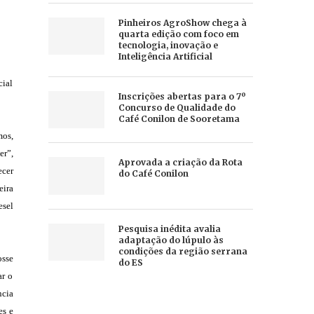
Pinheiros AgroShow chega à
quarta edição com foco em
tecnologia, inovação e
Inteligência Artificial
cial
Inscrições abertas para o 7º
Concurso de Qualidade do
Café Conilon de Sooretama
mos,
er”,
Aprovada a criação da Rota
ecer
do Café Conilon
eira
esel
Pesquisa inédita avalia
adaptação do lúpulo às
condições da região serrana
osse
do ES
ar o
ncia
es e