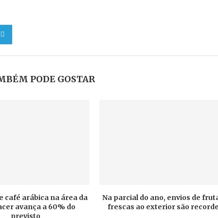
MBÉM PODE GOSTAR
e café arábica na área da
Na parcial do ano, envios de frut
cer avança a 60% do
frescas ao exterior são record
previsto