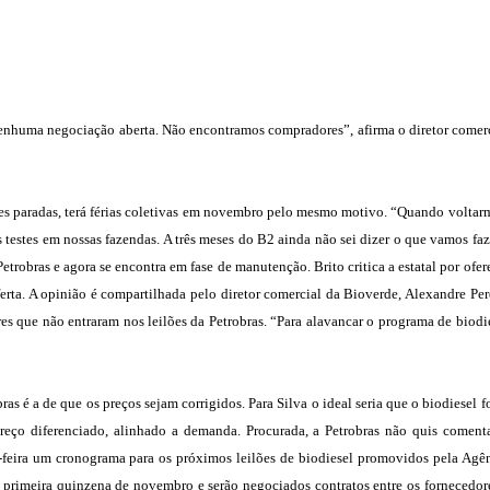
nenhuma negociação aberta. Não encontramos compradores”, afirma o diretor comer
es paradas, terá férias coletivas em novembro pelo mesmo motivo. “Quando voltar
 testes em nossas fazendas. A três meses do B2 ainda não sei dizer o que vamos faz
etrobras e agora se encontra em fase de manutenção. Brito critica a estatal por ofer
erta. A opinião é compartilhada pelo diretor comercial da Bioverde, Alexandre Per
s que não entraram nos leilões da Petrobras. “Para alavancar o programa de biodi
ras é a de que os preços sejam corrigidos. Para Silva o ideal seria que o biodiesel f
reço diferenciado, alinhado a demanda. Procurada, a Petrobras não quis coment
a-feira um cronograma para os próximos leilões de biodiesel promovidos pela Agê
a primeira quinzena de novembro e serão negociados contratos entre os fornecedor