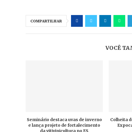
COMPARTILHAR
VOCÊ TA
Seminário destaca uvas de inverno
Colheita d
e lança projeto de fortalecimento
Expoca
da vitivinicultura no ES