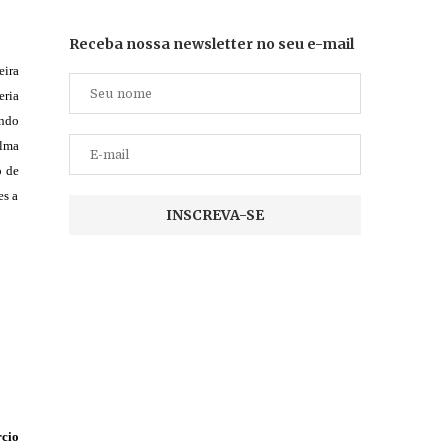
Receba nossa newsletter no seu e-mail
eira
eria
ndo
ilma
o de
es a
cio