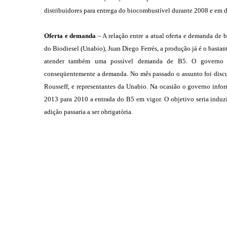
distribuidores para entrega do biocombustível durante 2008 e em d
Oferta e demanda
– A relação entre a atual oferta e demanda de 
do Biodiesel (Unabio), Juan Diego Ferrés, a produção já é o bastan
atender também uma possível demanda de B5. O governo fe
conseqüentemente a demanda. No mês passado o assunto foi discuti
Rousseff, e representantes da Unabio. Na ocasião o governo inf
2013 para 2010 a entrada do B5 em vigor. O objetivo seria indu
adição passaria a ser obrigatória.