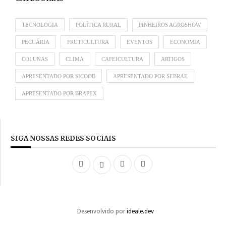
TECNOLOGIA
POLÍTICA RURAL
PINHEIROS AGROSHOW
PECUÁRIA
FRUTICULTURA
EVENTOS
ECONOMIA
COLUNAS
CLIMA
CAFEICULTURA
ARTIGOS
APRESENTADO POR SICOOB
APRESENTADO POR SEBRAE
APRESENTADO POR BRAPEX
SIGA NOSSAS REDES SOCIAIS
Desenvolvido por
ideale.dev