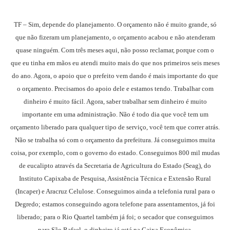
TF – Sim, depende do planejamento. O orçamento não é muito grande, só
que não fizeram um planejamento, o orçamento acabou e não atenderam
quase ninguém. Com três meses aqui, não posso reclamar, porque com o
que eu tinha em mãos eu atendi muito mais do que nos primeiros seis meses
do ano. Agora, o apoio que o prefeito vem dando é mais importante do que
o orçamento. Precisamos do apoio dele e estamos tendo. Trabalhar com
dinheiro é muito fácil. Agora, saber trabalhar sem dinheiro é muito
importante em uma administração. Não é todo dia que você tem um
orçamento liberado para qualquer tipo de serviço, você tem que correr atrás.
Não se trabalha só com o orçamento da prefeitura. Já conseguimos muita
coisa, por exemplo, com o governo do estado. Conseguimos 800 mil mudas
de eucalipto através da Secretaria de Agricultura do Estado (Seag), do
Instituto Capixaba de Pesquisa, Assistência Técnica e Extensão Rural
(Incaper) e Aracruz Celulose. Conseguimos ainda a telefonia rural para o
Degredo; estamos conseguindo agora telefone para assentamentos, já foi
liberado; para o Rio Quartel também já foi; o secador que conseguimos
para São Rafael, o dinheiro já está na Caixa Econômica.