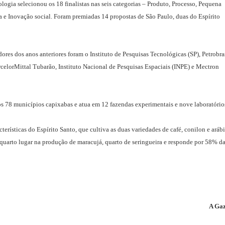
logia selecionou os 18 finalistas nas seis categorias – Produto, Processo, Pequena
a e Inovação social. Foram premiadas 14 propostas de São Paulo, duas do Espírito
res dos anos anteriores foram o Instituto de Pesquisas Tecnológicas (SP), Petrobra
rcelorMittal Tubarão, Instituto Nacional de Pesquisas Espaciais (INPE) e Mectron
 os 78 municípios capixabas e atua em 12 fazendas experimentais e nove laboratório
erísticas do Espírito Santo, que cultiva as duas variedades de café, conilon e arábi
 quarto lugar na produção de maracujá, quarto de seringueira e responde por 58% d
A Gaz