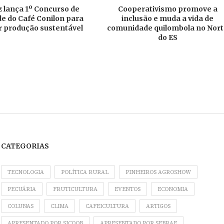
 lança 1º Concurso de
Cooperativismo promove a
e do Café Conilon para
inclusão e muda a vida de
r produção sustentável
comunidade quilombola no Nor
do ES
CATEGORIAS
TECNOLOGIA
POLÍTICA RURAL
PINHEIROS AGROSHOW
PECUÁRIA
FRUTICULTURA
EVENTOS
ECONOMIA
COLUNAS
CLIMA
CAFEICULTURA
ARTIGOS
APRESENTADO POR SICOOB
APRESENTADO POR SEBRAE