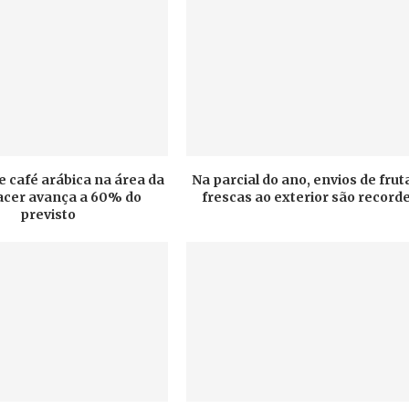
e café arábica na área da
Na parcial do ano, envios de frut
cer avança a 60% do
frescas ao exterior são record
previsto