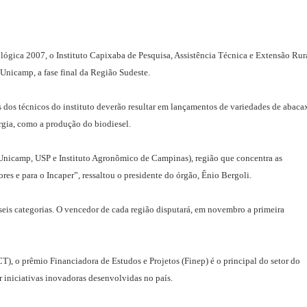
ológica 2007, o Instituto Capixaba de Pesquisa, Assistência Técnica e Extensão Rur
 Unicamp, a fase final da Região Sudeste.
 dos técnicos do instituto deverão resultar em lançamentos de variedades de abacax
rgia, como a produção do biodiesel.
e (Unicamp, USP e Instituto Agronômico de Campinas), região que concentra as
ores e para o Incaper”, ressaltou o presidente do órgão, Ênio Bergoli.
eis categorias. O vencedor de cada região disputará, em novembro a primeira
), o prêmio Financiadora de Estudos e Projetos (Finep) é o principal do setor do
ar iniciativas inovadoras desenvolvidas no país.