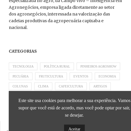
especializada no agro, da Campo Vivo – Inteligência em
Agronegócios, empresa ligada diretamente ao setor
dos agronegócios, interessada na valorização das
cadeias produtivas da agropecuária capixaba e
nacional.
CATEGORIAS
TECNOLOGIA
POLÍTICA RURAL
PINHEIROS AGROSHOW
PECUÁRIA
FRUTICULTURA
EVENTOS
ECONOMIA
COLUNAS
CLIMA
CAFEICULTURA
ARTIGOS
APRESENTADO POR SICOOB
APRESENTADO POR SEBRAE
Este site usa cookies para melhorar a sua experiência. Vamos
APRESENTADO POR BRAPEX
supor que você está de acordo, mas você pode optar por sair,
se desejar.
Aceitar