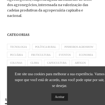
dos agronegócios, interessada na valorização das
cadeias produtivas da agropecuária capixaba e
nacional.
CATEGORIAS
TECNOLOGIA
POLÍTICA RURAL
PINHEIROS AGROSHOW
PECUÁRIA
FRUTICULTURA
EVENTOS
ECONOMIA
COLUNAS
CLIMA
CAFEICULTURA
ARTIGOS
APRESENTADO POR SICOOB
APRESENTADO POR SEBRAE
Este site usa cookies para melhorar a sua experiência. Vamos
APRESENTADO POR BRAPEX
supor que você está de acordo, mas você pode optar por sair,
se desejar.
Aceitar
SIGA NOSSAS REDES SOCIAIS