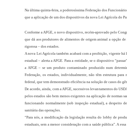
Na última quinta-feira, a poderosíssima Federação dos Funcionário
que a aplicação de um dos dispositivos da nova Lei Agrícola do Paí
Conforme a AFGE, o novo dispositivo, recém-aprovado pelo Congres
que dá aos produtores de alimentos de origem animal a opção de 
rigorosa – dos estados.
A nova Lei Agrícola também acabará com a proibição, vigente há l
estadual – alerta a AFGE. Para a entidade, se o dispositivo “pass
a AFGE – se um produto contaminado produzido num determinad
Federação, os estados, individualmente, não têm estrutura para 
federal, que tem demonstrado eficiência na solução de casos do gê
De acordo, ainda, com a AFGE, sucessivos levantamentos do USDA
pelos estados são bem menos exigentes na aplicação de normas san
funcionando normalmente (sob inspeção estadual), a despeito d
sanitária das operações.
“Para nós, a modificação da legislação resulta do lobby de produ
estaduais, sem a menor consideração com a saúde pública”. A ess