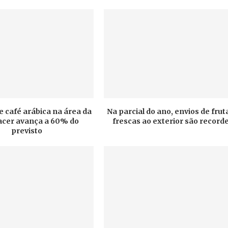
e café arábica na área da
Na parcial do ano, envios de frut
cer avança a 60% do
frescas ao exterior são record
previsto