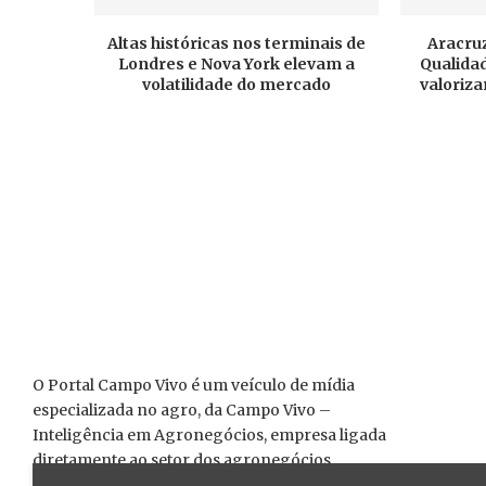
Altas históricas nos terminais de
Aracruz
Londres e Nova York elevam a
Qualidad
volatilidade do mercado
valoriza
O Portal Campo Vivo é um veículo de mídia
especializada no agro, da Campo Vivo –
Inteligência em Agronegócios, empresa ligada
diretamente ao setor dos agronegócios,
interessada na valorização das cadeias produtivas