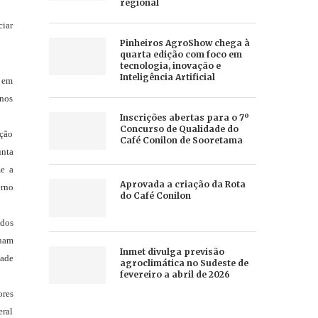
regional
ciar
Pinheiros AgroShow chega à
quarta edição com foco em
tecnologia, inovação e
Inteligência Artificial
a em
enos
Inscrições abertas para o 7º
Concurso de Qualidade do
eção
Café Conilon de Sooretama
unta
me a
Aprovada a criação da Rota
erno
do Café Conilon
idos
nuam
Inmet divulga previsão
dade
agroclimática no Sudeste de
fevereiro a abril de 2026
ores
eral