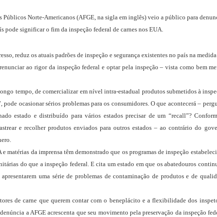
s Públicos Norte-Americanos (AFGE, na sigla em inglês) veio a público para denun
s pode significar o fim da inspeção federal de carnes nos EUA.
so, reduz os atuais padrões de inspeção e segurança existentes no país na medid
renunciar ao rigor da inspeção federal e optar pela inspeção – vista como bem m
ongo tempo, de comercializar em nível intra-estadual produtos submetidos à insp
ar”, pode ocasionar sérios problemas para os consumidores. O que acontecerá – perg
o estado e distribuído para vários estados precisar de um “recall”? Confor
rastrear e recolher produtos enviados para outros estados – ao contrário do gov
nero.
 e matérias da imprensa têm demonstrado que os programas de inspeção estabelec
itárias do que a inspeção federal. E cita um estado em que os abatedouros conti
e apresentarem uma série de problemas de contaminação de produtos e de quali
tores de carne que querem contar com o beneplácito e a flexibilidade dos inspet
a denúncia a AFGE acrescenta que seu movimento pela preservação da inspeção fed