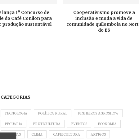
 lança 1º Concurso de
Cooperativismo promove a
e do Café Conilon para
inclusão e muda a vida de
r produção sustentável
comunidade quilombola no Nor
do ES
CATEGORIAS
TECNOLOGIA
POLÍTICA RURAL
PINHEIROS AGROSHOW
PECUÁRIA
FRUTICULTURA
EVENTOS
ECONOMIA
COLUNAS
CLIMA
CAFEICULTURA
ARTIGOS