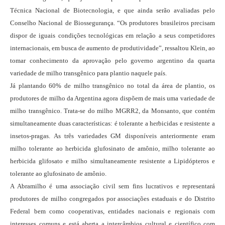
Técnica Nacional de Biotecnologia, e que ainda serão avaliadas pelo
Conselho Nacional de Biossegurança. “Os produtores brasileiros precisam
dispor de iguais condições tecnológicas em relação a seus competidores
internacionais, em busca de aumento de produtividade”, ressaltou Klein, ao
tomar conhecimento da aprovação pelo governo argentino da quarta
variedade de milho transgênico para plantio naquele país.
Já plantando 60% de milho transgênico no total da área de plantio, os
produtores de milho da Argentina agora dispõem de mais uma variedade de
milho transgênico. Trata-se do milho MGRR2, da Monsanto, que contém
simultaneamente duas características: é tolerante a herbicidas e resistente a
insetos-pragas. As três variedades GM disponíveis anteriormente eram
milho tolerante ao herbicida glufosinato de amônio, milho tolerante ao
herbicida glifosato e milho simultaneamente resistente a Lipidópteros e
tolerante ao glufosinato de amônio.
A Abramilho é uma associação civil sem fins lucrativos e representará
produtores de milho congregados por associações estaduais e do Distrito
Federal bem como cooperativas, entidades nacionais e regionais com
interesses comuns e está aberta a intercâmbios cultural e científico com