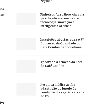
regional
ada,
Pinheiros AgroShow chega à
s de
quarta edição com foco em
tecnologia, inovação e
Inteligência Artificial
Inscrições abertas para o 7º
Concurso de Qualidade do
Café Conilon de Sooretama
Aprovada a criação da Rota
do Café Conilon
Pesquisa inédita avalia
adaptação do lúpulo às
condições da região serrana
do ES
ivo