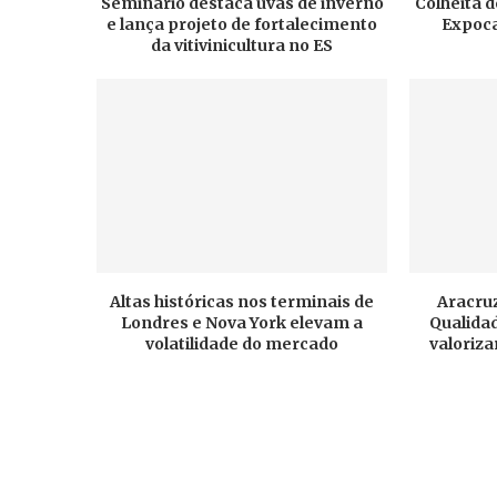
Seminário destaca uvas de inverno
Colheita d
e lança projeto de fortalecimento
Expoca
da vitivinicultura no ES
Altas históricas nos terminais de
Aracruz
Londres e Nova York elevam a
Qualidad
volatilidade do mercado
valoriza