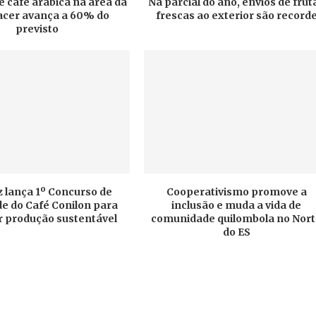
e café arábica na área da
Na parcial do ano, envios de frut
cer avança a 60% do
frescas ao exterior são record
previsto
 lança 1º Concurso de
Cooperativismo promove a
e do Café Conilon para
inclusão e muda a vida de
r produção sustentável
comunidade quilombola no Nor
do ES