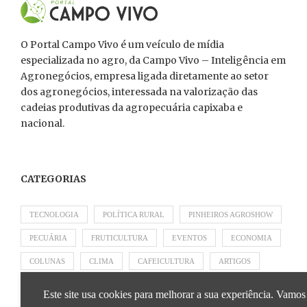
O Portal Campo Vivo é um veículo de mídia
especializada no agro, da Campo Vivo – Inteligência em
Agronegócios, empresa ligada diretamente ao setor
dos agronegócios, interessada na valorização das
cadeias produtivas da agropecuária capixaba e
nacional.
CATEGORIAS
TECNOLOGIA
POLÍTICA RURAL
PINHEIROS AGROSHOW
PECUÁRIA
FRUTICULTURA
EVENTOS
ECONOMIA
COLUNAS
CLIMA
CAFEICULTURA
ARTIGOS
APRESENTADO POR SICOOB
APRESENTADO POR SEBRAE
Este site usa cookies para melhorar a sua experiência. Vamos