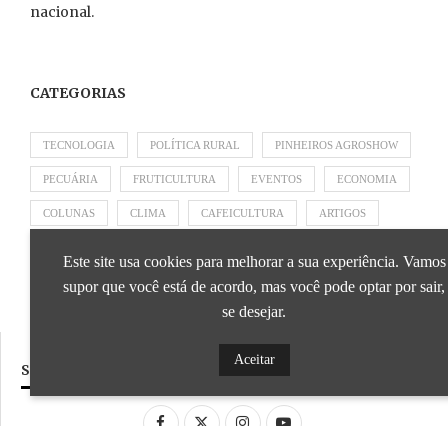
nacional.
CATEGORIAS
TECNOLOGIA
POLÍTICA RURAL
PINHEIROS AGROSHOW
PECUÁRIA
FRUTICULTURA
EVENTOS
ECONOMIA
COLUNAS
CLIMA
CAFEICULTURA
ARTIGOS
APRESENTADO POR SICOOB
APRESENTADO POR SEBRAE
Este site usa cookies para melhorar a sua experiência. Vamos
APRESENTADO POR BRAPEX
supor que você está de acordo, mas você pode optar por sair,
se desejar.
Aceitar
SIGA NOSSAS REDES SOCIAIS