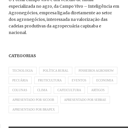
especializada no agro, da Campo Vivo – Inteligência em
Agronegócios, empresa ligada diretamente ao setor
dos agronegócios, interessada na valorização das
cadeias produtivas da agropecuária capixaba e
nacional.
CATEGORIAS
TECNOLOGIA
POLÍTICA RURAL
PINHEIROS AGROSHOW
PECUÁRIA
FRUTICULTURA
EVENTOS
ECONOMIA
COLUNAS
CLIMA
CAFEICULTURA
ARTIGOS
APRESENTADO POR SICOOB
APRESENTADO POR SEBRAE
APRESENTADO POR BRAPEX