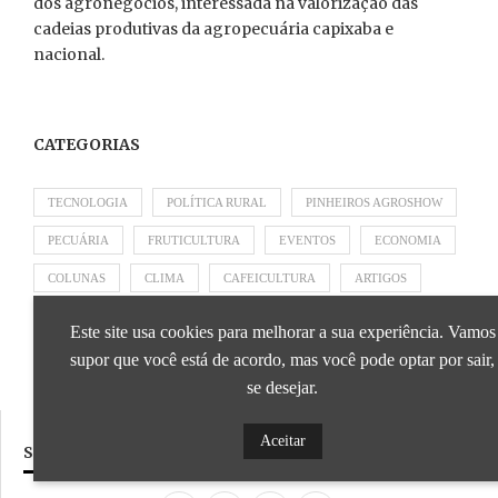
dos agronegócios, interessada na valorização das
cadeias produtivas da agropecuária capixaba e
nacional.
CATEGORIAS
TECNOLOGIA
POLÍTICA RURAL
PINHEIROS AGROSHOW
PECUÁRIA
FRUTICULTURA
EVENTOS
ECONOMIA
COLUNAS
CLIMA
CAFEICULTURA
ARTIGOS
APRESENTADO POR SICOOB
APRESENTADO POR SEBRAE
Este site usa cookies para melhorar a sua experiência. Vamos
APRESENTADO POR BRAPEX
supor que você está de acordo, mas você pode optar por sair,
se desejar.
Aceitar
SIGA NOSSAS REDES SOCIAIS