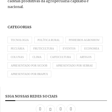
cadeias produtivas da agropecuária capixaba e
nacional.
CATEGORIAS
TECNOLOGIA
POLÍTICA RURAL
PINHEIROS AGROSHOW
PECUÁRIA
FRUTICULTURA
EVENTOS
ECONOMIA
COLUNAS
CLIMA
CAFEICULTURA
ARTIGOS
APRESENTADO POR SICOOB
APRESENTADO POR SEBRAE
APRESENTADO POR BRAPEX
SIGA NOSSAS REDES SOCIAIS