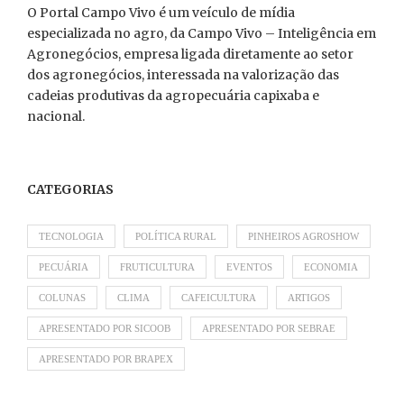
O Portal Campo Vivo é um veículo de mídia
especializada no agro, da Campo Vivo – Inteligência em
Agronegócios, empresa ligada diretamente ao setor
dos agronegócios, interessada na valorização das
cadeias produtivas da agropecuária capixaba e
nacional.
CATEGORIAS
TECNOLOGIA
POLÍTICA RURAL
PINHEIROS AGROSHOW
PECUÁRIA
FRUTICULTURA
EVENTOS
ECONOMIA
COLUNAS
CLIMA
CAFEICULTURA
ARTIGOS
APRESENTADO POR SICOOB
APRESENTADO POR SEBRAE
APRESENTADO POR BRAPEX