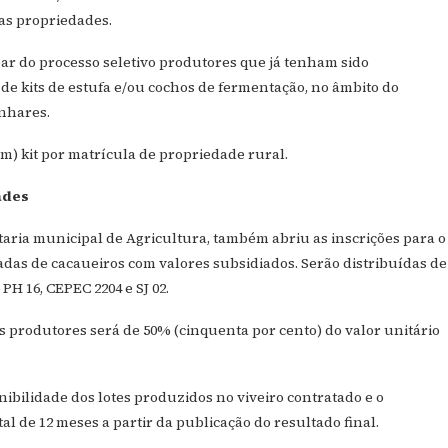
as propriedades.
par do processo seletivo produtores que já tenham sido
de kits de estufa e/ou cochos de fermentação, no âmbito do
inhares.
) kit por matrícula de propriedade rural.
ades
taria municipal de Agricultura, também abriu as inscrições para o
das de cacaueiros com valores subsidiados. Serão distribuídas de
PH 16, CEPEC 2204 e SJ 02.
os produtores será de 50% (cinquenta por cento) do valor unitário
ibilidade dos lotes produzidos no viveiro contratado e o
 de 12 meses a partir da publicação do resultado final.