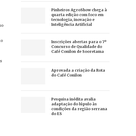
Pinheiros AgroShow chega à
quarta edição com foco em
tecnologia, inovação e
so
Inteligência Artificial
do
Inscrições abertas para o 7º
Concurso de Qualidade do
Café Conilon de Sooretama
as
Aprovada a criação da Rota
do Café Conilon
Pesquisa inédita avalia
adaptação do lúpulo às
condições da região serrana
do ES