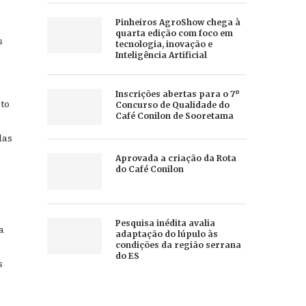
Pinheiros AgroShow chega à
quarta edição com foco em
s
tecnologia, inovação e
Inteligência Artificial
Inscrições abertas para o 7º
to
Concurso de Qualidade do
Café Conilon de Sooretama
das
Aprovada a criação da Rota
do Café Conilon
Pesquisa inédita avalia
a
adaptação do lúpulo às
condições da região serrana
do ES
s