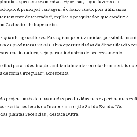
antio e apresentaram raízes vigorosas, o que favorece o
dução. A principal vantagem é o baixo custo, pois utilizamos
uentemente descartados”, explica o pesquisador, que conduz o
em Cachoeiro de Itapemirim.
tas quanto agricultores. Para quem produz mudas, possibilita man
ra os produtores rurais, abre oportunidades de diversificação c
 consumo in natura, seja para a indústria de processamento.
tribui para a destinação ambientalmente correta de materiais que
 de forma irregular”, acrescenta.
 do projeto, mais de 1.000 mudas produzidas nos experimentos est
 escritórios locais do Incaper na região Sul do Estado. “Os
 das plantas recebidas”, destaca Dutra.