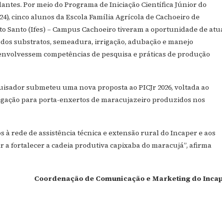
antes. Por meio do Programa de Iniciação Científica Júnior do
024), cinco alunos da Escola Família Agrícola de Cachoeiro de
rito Santo (Ifes) – Campus Cachoeiro tiveram a oportunidade de atu
 dos substratos, semeadura, irrigação, adubação e manejo
desenvolvessem competências de pesquisa e práticas de produção
quisador submeteu uma nova proposta ao PICJr 2026, voltada ao
igação para porta-enxertos de maracujazeiro produzidos nos
à rede de assistência técnica e extensão rural do Incaper e aos
ar a fortalecer a cadeia produtiva capixaba do maracujá”, afirma
Coordenação de Comunicação e Marketing do Inca