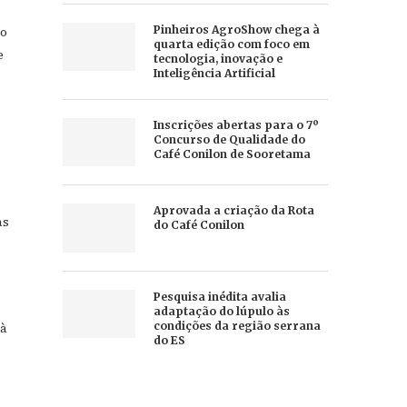
io
Pinheiros AgroShow chega à
quarta edição com foco em
e
tecnologia, inovação e
Inteligência Artificial
Inscrições abertas para o 7º
Concurso de Qualidade do
Café Conilon de Sooretama
Aprovada a criação da Rota
as
do Café Conilon
Pesquisa inédita avalia
adaptação do lúpulo às
condições da região serrana
 à
do ES