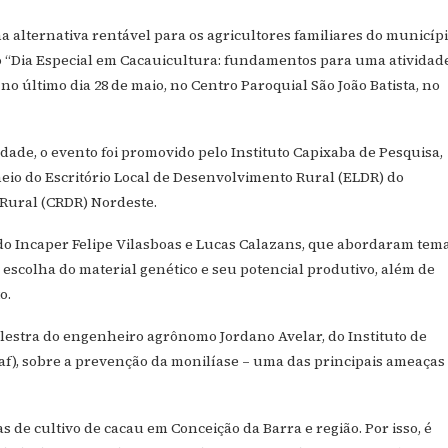
lternativa rentável para os agricultores familiares do municíp
, o “Dia Especial em Cacauicultura: fundamentos para uma atividad
o último dia 28 de maio, no Centro Paroquial São João Batista, no
idade, o evento foi promovido pelo Instituto Capixaba de Pesquisa,
meio do Escritório Local de Desenvolvimento Rural (ELDR) do
Rural (CRDR) Nordeste.
do Incaper Felipe Vilasboas e Lucas Calazans, que abordaram tem
escolha do material genético e seu potencial produtivo, além de
o.
lestra do engenheiro agrônomo Jordano Avelar, do Instituto de
daf), sobre a prevenção da monilíase – uma das principais ameaças
e cultivo de cacau em Conceição da Barra e região. Por isso, é