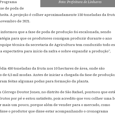
o Programa
Foto: Prefeitura de Linhares
ase de poda de
heita. A projeção é colher aproximadamente 150 toneladas da frut
 novembro de 2021.
, informou que a fase de poda de produção foi escalonada, sendo
ratégia para que os produtores consigam produzir durante o ano
equipe técnica da secretaria de Agricultura tem conduzido todo e
a expectativa para início da safra e sobre expandir a produção”,
ia 450 toneladas da fruta nos 10 hectares de área, onde são
o de 6,5 mil mudas. Antes de iniciar a chegada da fase de produção
oram feitas algumas podas para formação da planta.
 Córrego Doutor Jones, no distrito de São Rafael, pontuou que est
frutos por pé e estou satisfeito, pois acredito que vou colher uma 
ar mais um pouco, porque além de vender para o mercado, como
 disse o produtor que disse estar acompanhando o cronograma