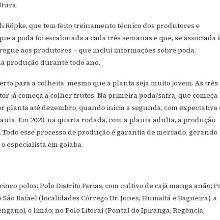
ltura.
li Röpke, que tem feito treinamento técnico dos produtores e
que a poda foi escalonada a cada três semanas e que, se associada 
regue aos produtores – que inclui informações sobre poda,
ida produção durante todo ano.
to para a colheita, mesmo que a planta seja muito jovem. As três
or já começa a colher frutos. Na primeira poda/safra, que começa
 por planta até dezembro, quando inicia a segunda, com expectativa
planta. Em 2023, na quarta rodada, com a planta adulta, a produção
o. Todo esse processo de produção é garantia de mercado, gerando
o especialista em goiaba.
nco polos: Polo Distrito Farias, com cultivo de cajá manga anão; P
xo São Rafael (localidades Córrego Dr. Jones, Humaitá e Bagueira), a
engano), o limão; no Polo Litoral (Pontal do Ipiranga, Regência,