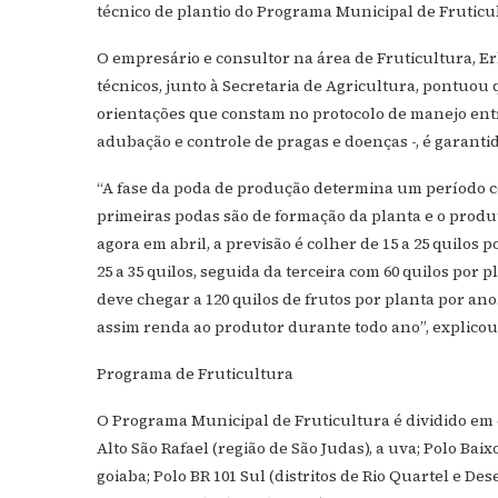
técnico de plantio do Programa Municipal de Fruticu
O empresário e consultor na área de Fruticultura, Er
técnicos, junto à Secretaria de Agricultura, pontuou 
orientações que constam no protocolo de manejo ent
adubação e controle de pragas e doenças -, é garant
“A fase da poda de produção determina um período cer
primeiras podas são de formação da planta e o produt
agora em abril, a previsão é colher de 15 a 25 quilos
25 a 35 quilos, seguida da terceira com 60 quilos por 
deve chegar a 120 quilos de frutos por planta por an
assim renda ao produtor durante todo ano”, explicou 
Programa de Fruticultura
O Programa Municipal de Fruticultura é dividido em ci
Alto São Rafael (região de São Judas), a uva; Polo Bai
goiaba; Polo BR 101 Sul (distritos de Rio Quartel e Des