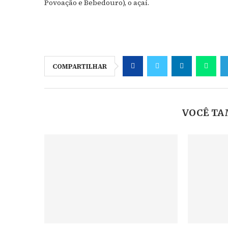
Povoação e Bebedouro), o açaí.
COMPARTILHAR
VOCÊ TA