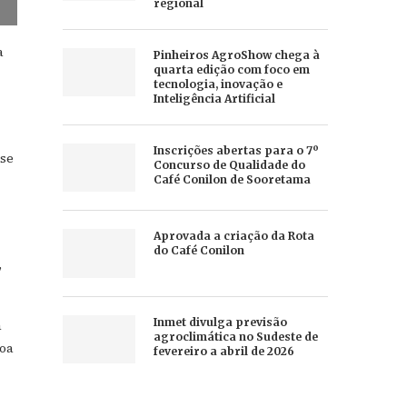
regional
a
Pinheiros AgroShow chega à
quarta edição com foco em
tecnologia, inovação e
Inteligência Artificial
Inscrições abertas para o 7º
sse
Concurso de Qualidade do
Café Conilon de Sooretama
Aprovada a criação da Rota
do Café Conilon
,
Inmet divulga previsão
á
agroclimática no Sudeste de
boa
fevereiro a abril de 2026