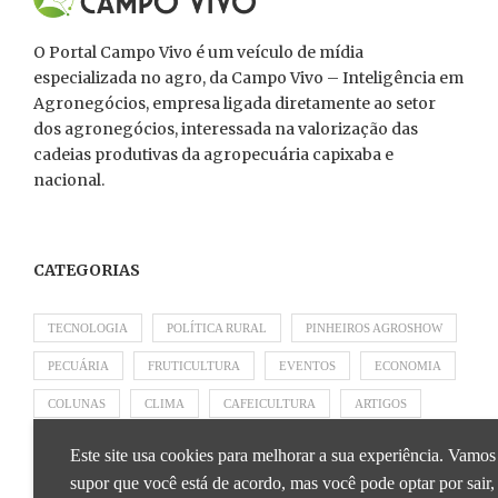
O Portal Campo Vivo é um veículo de mídia
especializada no agro, da Campo Vivo – Inteligência em
Agronegócios, empresa ligada diretamente ao setor
dos agronegócios, interessada na valorização das
cadeias produtivas da agropecuária capixaba e
nacional.
CATEGORIAS
TECNOLOGIA
POLÍTICA RURAL
PINHEIROS AGROSHOW
PECUÁRIA
FRUTICULTURA
EVENTOS
ECONOMIA
COLUNAS
CLIMA
CAFEICULTURA
ARTIGOS
APRESENTADO POR SICOOB
APRESENTADO POR SEBRAE
Este site usa cookies para melhorar a sua experiência. Vamos
APRESENTADO POR BRAPEX
supor que você está de acordo, mas você pode optar por sair,