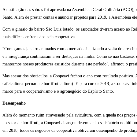
A destinação das sobras foi aprovada na Assembleia Geral Ordinária (AGO), r
Santo. Além de prestar contas e anunciar projetos para 2019, a Assembleia e
Com o ginásio do bairro São Luiz lotado, os associados tiveram acesso ao Rel
mais difíceis enfrentados pela cooperativa.
“Começamos janeiro animados com o mercado sinalizando a volta do cresciment
e a insegurança continuaram a ser destaques na mídia. Como se não bastass
mantermos nossos produtores assistidos durante este período”, afirmou o pres
Mas apesar dos obstáculos, a Coopeavi fechou o ano com resultado positivo. A
cafeicultura, pecuária e hortifruticultura). E para coroar 2018, a Coopeavi 
marco para o cooperativismo e o agronegócio do Espírito Santo.
Desempenho
Além do momento ruim atravessado pela avicultura, com a queda nos preços d
no setor de hortifruti, a Coopeavi alcançou desempenho satisfatório no últi
em 2018, todos os negócios da cooperativa obtiveram desempenho de produçã