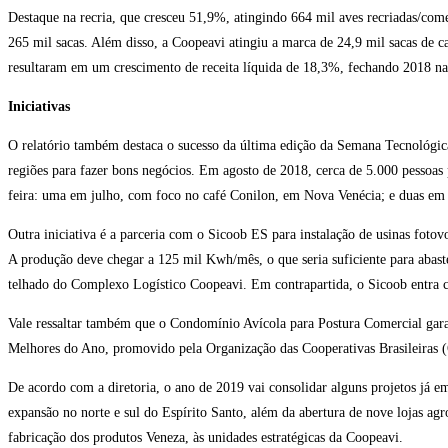
Destaque na recria, que cresceu 51,9%, atingindo 664 mil aves recriadas/co
265 mil sacas. Além disso, a Coopeavi atingiu a marca de 24,9 mil sacas de 
resultaram em um crescimento de receita líquida de 18,3%, fechando 2018 n
Iniciativas
O relatório também destaca o sucesso da última edição da Semana Tecnológica
regiões para fazer bons negócios. Em agosto de 2018, cerca de 5.000 pessoas 
feira: uma em julho, com foco no café Conilon, em Nova Venécia; e duas em
Outra iniciativa é a parceria com o Sicoob ES para instalação de usinas fotov
A produção deve chegar a 125 mil Kwh/mês, o que seria suficiente para abast
telhado do Complexo Logístico Coopeavi. Em contrapartida, o Sicoob entra c
Vale ressaltar também que o Condomínio Avícola para Postura Comercial gar
Melhores do Ano, promovido pela Organização das Cooperativas Brasileiras 
De acordo com a diretoria, o ano de 2019 vai consolidar alguns projetos já 
expansão no norte e sul do Espírito Santo, além da abertura de nove lojas agro
fabricação dos produtos Veneza, às unidades estratégicas da Coopeavi.