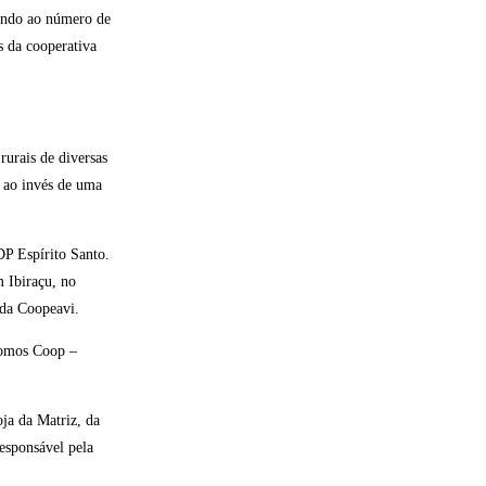
gando ao número de
s da cooperativa
urais de diversas
, ao invés de uma
DP Espírito Santo.
m Ibiraçu, no
 da Coopeavi.
Somos Coop –
ja da Matriz, da
responsável pela