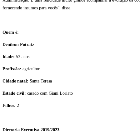
Administração. É uma felicidade muito grande acompanhar a evolução da coo
fornecendo insumos para vocês”, disse.
Quem é:
Denilson Potratz
Idade:
53 anos
Profissão:
agricultor
Cidade natal:
Santa Teresa
Estado civil:
casado com Giani Loriato
Filhos:
2
Diretoria Executiva 2019/2023