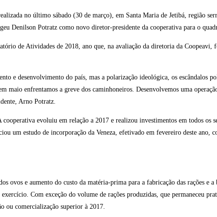
ealizada no último sábado (30 de março), em Santa Maria de Jetibá, região serr
legeu Denilson Potratz como novo diretor-presidente da cooperativa para o quad
atório de Atividades de 2018, ano que, na avaliação da diretoria da Coopeavi, 
o e desenvolvimento do país, mas a polarização ideológica, os escândalos pol
e, em maio enfrentamos a greve dos caminhoneiros. Desenvolvemos uma operação
idente, Arno Potratz.
 cooperativa evoluiu em relação a 2017 e realizou investimentos em todos os se
iniciou um estudo de incorporação da Veneza, efetivado em fevereiro deste ano, 
os ovos e aumento do custo da matéria-prima para a fabricação das rações e a
mo exercício. Com exceção do volume de rações produzidas, que permaneceu prat
o ou comercialização superior à 2017.