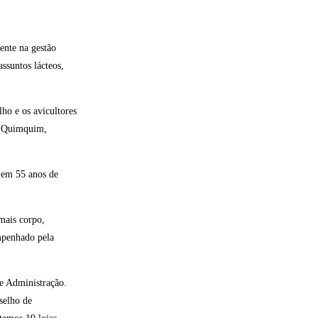
ente na gestão
assuntos lácteos,
ho e os avicultores
n Quimquim,
 em 55 anos de
mais corpo,
empenhado pela
de Administração.
selho de