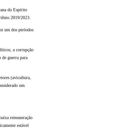
ana do Espírito
riênio 2019/2023.
foi um dos períodos
íticos, a corrupção
 de guerra para
tores (avicultura,
considerado um
 baixa remuneração
icamente estável