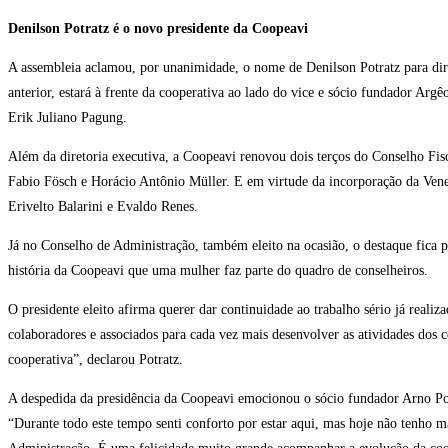
Denilson Potratz é o novo presidente da Coopeavi
A assembleia aclamou, por unanimidade, o nome de Denilson Potratz para dire
anterior, estará à frente da cooperativa ao lado do vice e sócio fundador Argê
Erik Juliano Pagung.
Além da diretoria executiva, a Coopeavi renovou dois terços do Conselho Fisc
Fabio Fösch e Horácio Antônio Müller. E em virtude da incorporação da Ve
Erivelto Balarini e Evaldo Renes.
Já no Conselho de Administração, também eleito na ocasião, o destaque fica
história da Coopeavi que uma mulher faz parte do quadro de conselheiros.
O presidente eleito afirma querer dar continuidade ao trabalho sério já real
colaboradores e associados para cada vez mais desenvolver as atividades dos 
cooperativa”, declarou Potratz.
A despedida da presidência da Coopeavi emocionou o sócio fundador Arno Potr
“Durante todo este tempo senti conforto por estar aqui, mas hoje não tenho m