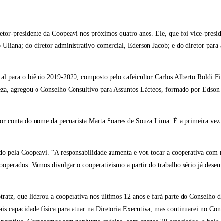
tor-presidente da Coopeavi nos próximos quatro anos. Ele, que foi vice-presid
o Uliana; do diretor administrativo comercial, Ederson Jacob; e do diretor para 
al para o biênio 2019-2020, composto pelo cafeicultor Carlos Alberto Roldi Fil
neza, agregou o Conselho Consultivo para Assuntos Lácteos, formado por Edso
 por conta do nome da pecuarista Marta Soares de Souza Lima. É a primeira vez
izado pela Coopeavi. “A responsabilidade aumenta e vou tocar a cooperativa com 
cooperados. Vamos divulgar o cooperativismo a partir do trabalho sério já des
atz, que liderou a cooperativa nos últimos 12 anos e fará parte do Conselho 
ais capacidade física para atuar na Diretoria Executiva, mas continuarei no Con