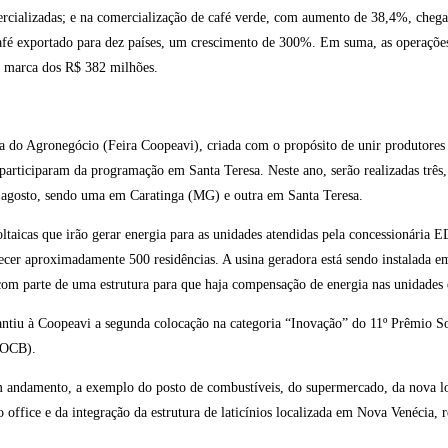
mercializadas; e na comercialização de café verde, com aumento de 38,4%, che
café exportado para dez países, um crescimento de 300%. Em suma, as operaçõe
a marca dos R$ 382 milhões.
 do Agronegócio (Feira Coopeavi), criada com o propósito de unir produtores r
participaram da programação em Santa Teresa. Neste ano, serão realizadas três
 agosto, sendo uma em Caratinga (MG) e outra em Santa Teresa.
oltaicas que irão gerar energia para as unidades atendidas pela concessionária E
ecer aproximadamente 500 residências. A usina geradora está sendo instalada e
om parte de uma estrutura para que haja compensação de energia nas unidades
antiu à Coopeavi a segunda colocação na categoria “Inovação” do 11º Prêmio 
(OCB).
em andamento, a exemplo do posto de combustíveis, do supermercado, da nova lo
 office e da integração da estrutura de laticínios localizada em Nova Venécia, 