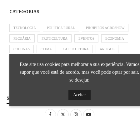
CATEGORIAS
TECNOLOGIA
POLÍTICA RURAL
PINHEIROS AGROSHOW
PECUÁRIA
FRUTICULTURA
EVENTOS
ECONOMIA
COLUNAS
CLIMA
CAFEICULTURA
ARTIGOS
APRESENTADO POR SICOOB
APRESENTADO POR SEBRAE
Este site usa cookies para melhorar a sua experiência. Vamos
APRESENTADO POR BRAPEX
supor que você está de acordo, mas você pode optar por sair,
se desejar.
Aceitar
SIGA NOSSAS REDES SOCIAIS