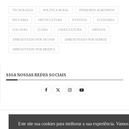
TECNOLOGIA
POLÍTICA RURAL
PINHEIROS AGROSHOW
PECUÁRIA
FRUTICULTURA
EVENTOS
ECONOMIA
COLUNAS
CLIMA
CAFEICULTURA
ARTIGOS
APRESENTADO POR SICOOB
APRESENTADO POR SEBRAE
APRESENTADO POR BRAPEX
SIGA NOSSAS REDES SOCIAIS
Desenvolvido por
ideale.dev
Este site usa cookies para melhorar a sua experiência. Vamos