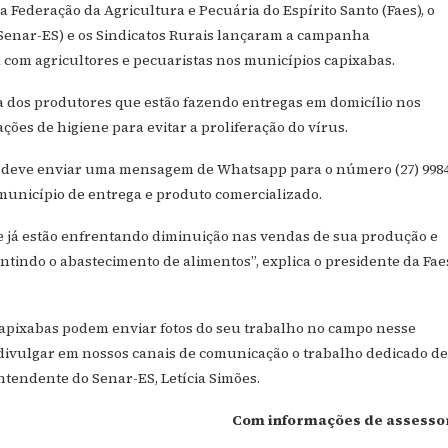
 Federação da Agricultura e Pecuária do Espírito Santo (Faes), o
Senar-ES) e os Sindicatos Rurais lançaram a campanha
com agricultores e pecuaristas nos municípios capixabas.
sta dos produtores que estão fazendo entregas em domicílio nos
ões de higiene para evitar a proliferação do vírus.
ta deve enviar uma mensagem de Whatsapp para o número (27) 9984
 município de entrega e produto comercializado.
 já estão enfrentando diminuição nas vendas de sua produção e
ndo o abastecimento de alimentos”, explica o presidente da Fae
pixabas podem enviar fotos do seu trabalho no campo nesse
vulgar em nossos canais de comunicação o trabalho dedicado de
ntendente do Senar-ES, Letícia Simões.
Com informações de assesso