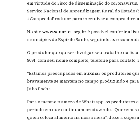
em virtude do risco de disseminação do coronavírus, a
Serviço Nacional de Aprendizagem Rural do Estado (
#CompredoProdutor para incentivar a compra direta 
No site
www.senar-es.org.br
é possível conferir a li
municípios do Espírito Santo, seguindo as recomendaç
O produtor que quiser divulgar seu trabalho na lis
8091, com seu nome completo, telefone para contato,
“Estamos preocupados em auxiliar os produtores que
bravamente se mantêm no campo produzindo e garanti
Júlio Rocha.
Para o mesmo número de Whatsapp, os produtores ca
período em que continuam produzindo. “Queremos di
quem coloca alimento na nossa mesa”, disse a superi