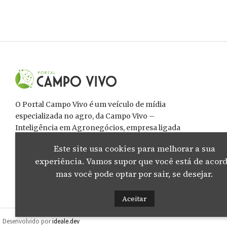
O Portal Campo Vivo é um veículo de mídia
especializada no agro, da Campo Vivo –
Inteligência em Agronegócios, empresa ligada
diretamente ao setor dos agronegócios,
Este site usa cookies para melhorar a sua
interessada na valorização das cadeias produtivas
experiência. Vamos supor que você está de acord
da agropecuária capixaba e nacional.
mas você pode optar por sair, se desejar.
Aceitar
Desenvolvido por
ideale.dev