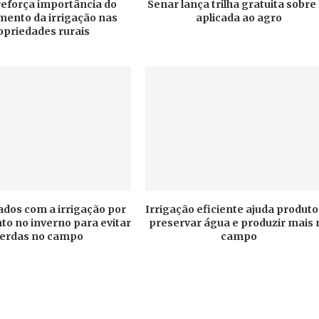
 reforça importância do
Senar lança trilha gratuita sobre
mento da irrigação nas
aplicada ao agro
opriedades rurais
ados com a irrigação por
Irrigação eficiente ajuda produto
o no inverno para evitar
preservar água e produzir mais 
erdas no campo
campo