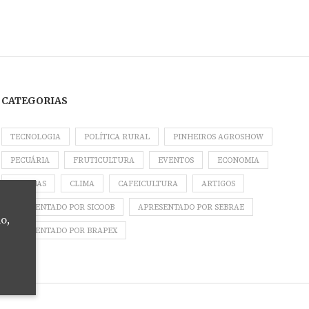
CATEGORIAS
TECNOLOGIA
POLÍTICA RURAL
PINHEIROS AGROSHOW
PECUÁRIA
FRUTICULTURA
EVENTOS
ECONOMIA
COLUNAS
CLIMA
CAFEICULTURA
ARTIGOS
APRESENTADO POR SICOOB
APRESENTADO POR SEBRAE
o,
APRESENTADO POR BRAPEX