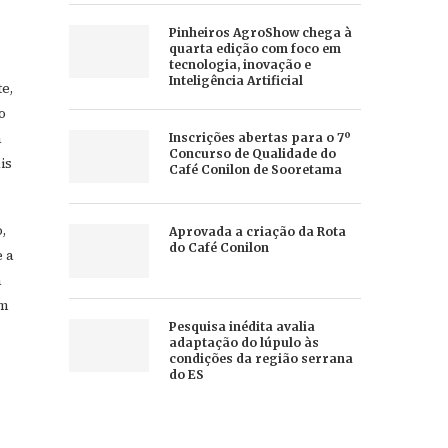
Pinheiros AgroShow chega à
quarta edição com foco em
tecnologia, inovação e
Inteligência Artificial
e,
o
a
Inscrições abertas para o 7º
Concurso de Qualidade do
is
Café Conilon de Sooretama
,
Aprovada a criação da Rota
do Café Conilon
 a
a
om
Pesquisa inédita avalia
adaptação do lúpulo às
condições da região serrana
do ES