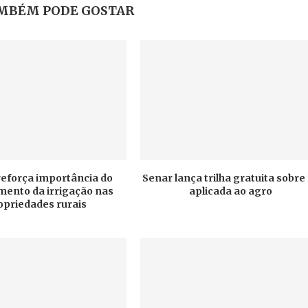
MBÉM PODE GOSTAR
 reforça importância do
Senar lança trilha gratuita sobre
mento da irrigação nas
aplicada ao agro
opriedades rurais