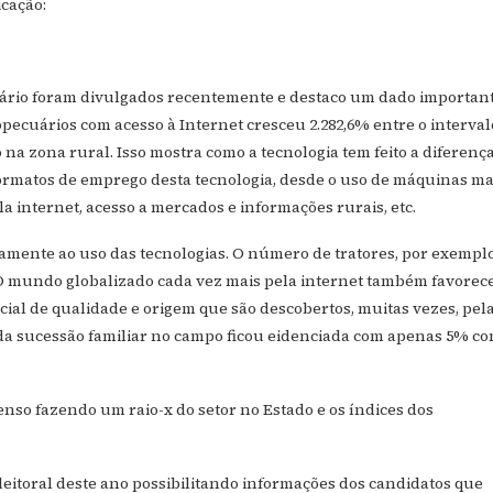
icação:
ário foram divulgados recentemente e destaco um dado important
pecuários com acesso à Internet cresceu 2.282,6% entre o interval
na zona rural. Isso mostra como a tecnologia tem feito a diferenç
ormatos de emprego desta tecnologia, desde o uso de máquinas ma
a internet, acesso a mercados e informações rurais, etc.
tamente ao uso das tecnologias. O número de tratores, por exemplo
 mundo globalizado cada vez mais pela internet também favorece
ial de qualidade e origem que são descobertos, muitas vezes, pel
da sucessão familiar no campo ficou eidenciada com apenas 5% c
Censo fazendo um raio-x do setor no Estado e os índices dos
leitoral deste ano possibilitando informações dos candidatos que