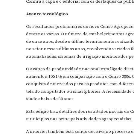
Confira a capa e o editorial com os destaques da publ
Avanço tecnológico
Os resultados preliminares do novo Censo Agropecu
dentre os vários. O número de estabelecimentos agro
de onze anos, desde o último levantamento realizado 
no setor nesses últimos anos, envolvendo variados f
automatizadas, sistemas de irrigação monitorados pel
O avanço da produtividade nacional está ligado dire
aumentou 105,1% em comparação com o Censo 2006. O
conquista de mercados para os produtos com diferenc
tela do computador ou smartphones. A necessidade 
idade abaixo de 30 anos.
Esta edição traz detalhes dos resultados iniciais do 
municípios nas principais atividades agropecuárias.
A internet também está sendo decisiva no processo e