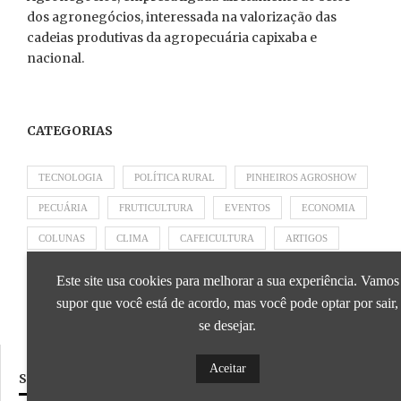
dos agronegócios, interessada na valorização das
cadeias produtivas da agropecuária capixaba e
nacional.
CATEGORIAS
TECNOLOGIA
POLÍTICA RURAL
PINHEIROS AGROSHOW
PECUÁRIA
FRUTICULTURA
EVENTOS
ECONOMIA
COLUNAS
CLIMA
CAFEICULTURA
ARTIGOS
APRESENTADO POR SICOOB
APRESENTADO POR SEBRAE
Este site usa cookies para melhorar a sua experiência. Vamos
APRESENTADO POR BRAPEX
supor que você está de acordo, mas você pode optar por sair,
se desejar.
Aceitar
SIGA NOSSAS REDES SOCIAIS