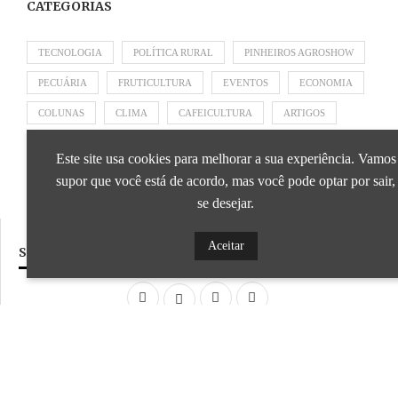
CATEGORIAS
TECNOLOGIA
POLÍTICA RURAL
PINHEIROS AGROSHOW
PECUÁRIA
FRUTICULTURA
EVENTOS
ECONOMIA
COLUNAS
CLIMA
CAFEICULTURA
ARTIGOS
APRESENTADO POR SICOOB
APRESENTADO POR SEBRAE
Este site usa cookies para melhorar a sua experiência. Vamos
APRESENTADO POR BRAPEX
supor que você está de acordo, mas você pode optar por sair,
se desejar.
Aceitar
SIGA NOSSAS REDES SOCIAIS
Desenvolvido por
ideale.dev