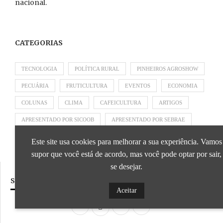
nacional.
CATEGORIAS
TECNOLOGIA
POLÍTICA RURAL
PINHEIROS AGROSHOW
PECUÁRIA
FRUTICULTURA
EVENTOS
ECONOMIA
COLUNAS
CLIMA
CAFEICULTURA
ARTIGOS
APRESENTADO POR SICOOB
APRESENTADO POR SEBRAE
APRESENTADO POR BRAPEX
Este site usa cookies para melhorar a sua experiência. Vamos
supor que você está de acordo, mas você pode optar por sair,
se desejar.
SIGA NOSSAS REDES SOCIAIS
Aceitar