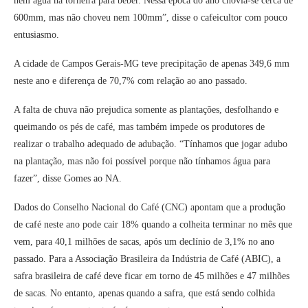
nem água na torneira para beber. Nessa época do ano chovia-se cerca de
600mm, mas não choveu nem 100mm”, disse o cafeicultor com pouco
entusiasmo.
A cidade de Campos Gerais-MG teve precipitação de apenas 349,6 mm
neste ano e diferença de 70,7% com relação ao ano passado.
A falta de chuva não prejudica somente as plantações, desfolhando e
queimando os pés de café, mas também impede os produtores de
realizar o trabalho adequado de adubação. “Tínhamos que jogar adubo
na plantação, mas não foi possível porque não tínhamos água para
fazer”, disse Gomes ao NA.
Dados do Conselho Nacional do Café (CNC) apontam que a produção
de café neste ano pode cair 18% quando a colheita terminar no mês que
vem, para 40,1 milhões de sacas, após um declínio de 3,1% no ano
passado. Para a Associação Brasileira da Indústria de Café (ABIC), a
safra brasileira de café deve ficar em torno de 45 milhões e 47 milhões
de sacas. No entanto, apenas quando a safra, que está sendo colhida