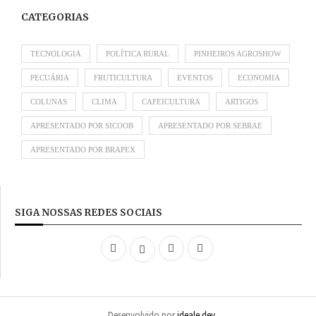
CATEGORIAS
TECNOLOGIA
POLÍTICA RURAL
PINHEIROS AGROSHOW
PECUÁRIA
FRUTICULTURA
EVENTOS
ECONOMIA
COLUNAS
CLIMA
CAFEICULTURA
ARTIGOS
APRESENTADO POR SICOOB
APRESENTADO POR SEBRAE
APRESENTADO POR BRAPEX
SIGA NOSSAS REDES SOCIAIS
Desenvolvido por
ideale.dev