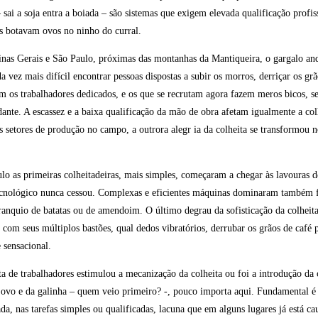
 sai a soja entra a boiada – são sistemas que exigem elevada qualificação profi
s botavam ovos no ninho do curral.
inas Gerais e São Paulo, próximas das montanhas da Mantiqueira, o gargalo an
a vez mais difícil encontrar pessoas dispostas a subir os morros, derriçar os grã
ram os trabalhadores dedicados, e os que se recrutam agora fazem meros bicos, s
ante. A escassez e a baixa qualificação da mão de obra afetam igualmente a co
ios setores de produção no campo, a outrora alegr ia da colheita se transformou 
o as primeiras colheitadeiras, mais simples, começaram a chegar às lavouras d
tecnológico nunca cessou. Complexas e eficientes máquinas dominaram também f
ranquio de batatas ou de amendoim. O último degrau da sofisticação da colheit
om seus múltiplos bastões, qual dedos vibratórios, derrubar os grãos de café 
 sensacional.
ta de trabalhadores estimulou a mecanização da colheita ou foi a introdução da
o ovo e da galinha – quem veio primeiro? -, pouco importa aqui. Fundamental é
zada, nas tarefas simples ou qualificadas, lacuna que em alguns lugares já está c