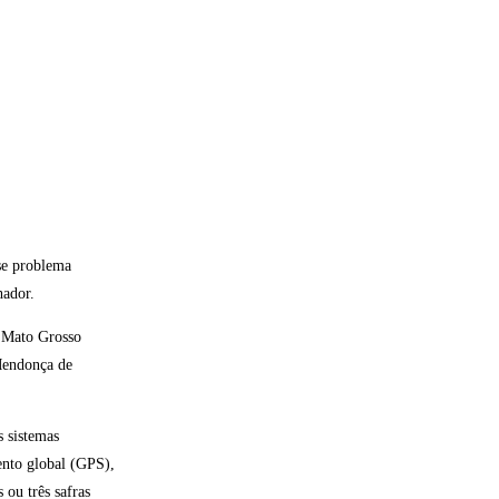
se problema
hador.
e Mato Grosso
 Mendonça de
s sistemas
ento global (GPS),
 ou três safras