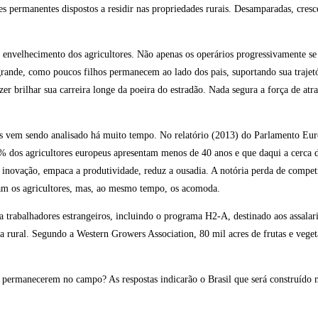
s permanentes dispostos a residir nas propriedades rurais. Desamparadas, cresc
envelhecimento dos agricultores. Não apenas os operários progressivamente se
rande, como poucos filhos permanecem ao lado dos pais, suportando sua trajetó
r brilhar sua carreira longe da poeira do estradão. Nada segura a força de atr
is vem sendo analisado há muito tempo. No relatório (2013) do Parlamento Eur
 dos agricultores europeus apresentam menos de 40 anos e que daqui a cerca 
a inovação, empaca a produtividade, reduz a ousadia. A notória perda de compet
tam os agricultores, mas, ao mesmo tempo, os acomoda.
ra trabalhadores estrangeiros, incluindo o programa H2-A, destinado aos assalar
bra rural. Segundo a Western Growers Association, 80 mil acres de frutas e veget
a permanecerem no campo? As respostas indicarão o Brasil que será construído n