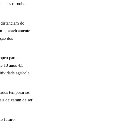
e nelas o roubo
 distanciam do
ria, atavicamente
ação dos
opeu para a
de 10 anos 4,5
itividade agrícola
iados temporários
ais deixaram de ser
o futuro.