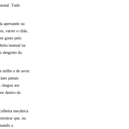
ssional. Tudo
da apertando na
os, varrer o chão,
em gosto pelo
lheita manual na
no desgosto da
e milho e de arroz.
ases jamais
a chegou aos
por dentro da
 colheita mecânica
 mostrar que, na
ausando a