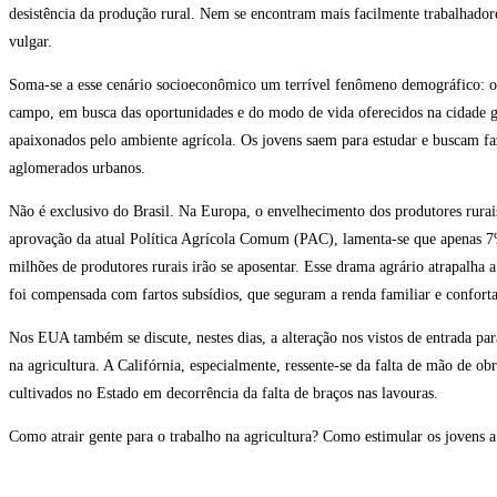
desistência da produção rural. Nem se encontram mais facilmente trabalhadore
vulgar.
Soma-se a esse cenário socioeconômico um terrível fenômeno demográfico: o 
campo, em busca das oportunidades e do modo de vida oferecidos na cidade g
apaixonados pelo ambiente agrícola. Os jovens saem para estudar e buscam faze
aglomerados urbanos.
Não é exclusivo do Brasil. Na Europa, o envelhecimento dos produtores rura
aprovação da atual Política Agrícola Comum (PAC), lamenta-se que apenas 7%
milhões de produtores rurais irão se aposentar. Esse drama agrário atrapalha 
foi compensada com fartos subsídios, que seguram a renda familiar e confor
Nos EUA também se discute, nestes dias, a alteração nos vistos de entrada pa
na agricultura. A Califórnia, especialmente, ressente-se da falta de mão de o
cultivados no Estado em decorrência da falta de braços nas lavouras.
Como atrair gente para o trabalho na agricultura? Como estimular os jovens 