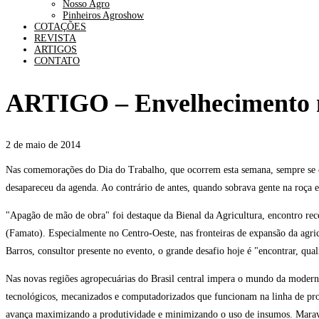
Nosso Agro
Pinheiros Agroshow
COTAÇÕES
REVISTA
ARTIGOS
CONTATO
ARTIGO – Envelhecimento n
2 de maio de 2014
Nas comemorações do Dia do Trabalho, que ocorrem esta semana, sempre se 
desapareceu da agenda. Ao contrário de antes, quando sobrava gente na roça e
"Apagão de mão de obra" foi destaque da Bienal da Agricultura, encontro re
(Famato). Especialmente no Centro-Oeste, nas fronteiras de expansão da agri
Barros, consultor presente no evento, o grande desafio hoje é "encontrar, quali
Nas novas regiões agropecuárias do Brasil central impera o mundo da moderna 
tecnológicos, mecanizados e computadorizados que funcionam na linha de prod
avança maximizando a produtividade e minimizando o uso de insumos. Maravilha