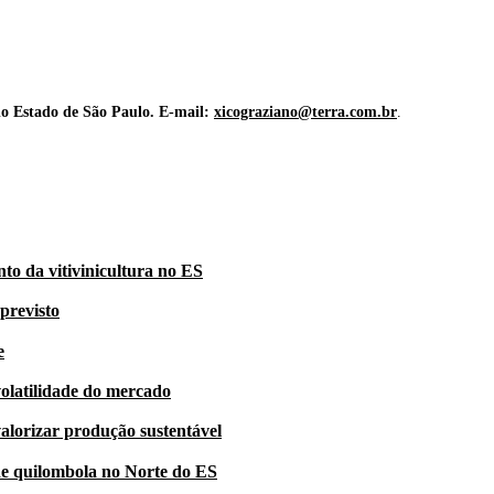
do Estado de São Paulo. E-mail:
xicograziano@terra.com.br
.
nto da vitivinicultura no ES
previsto
e
volatilidade do mercado
alorizar produção sustentável
e quilombola no Norte do ES