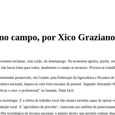
o campo, por Xico Graziano
costuma reclamar, com razão, do desemprego. Na economia agrária, porém, es
 não havia faina para todos, atualmente o campo se esvaziou. Procura-se trabal
centemente promovido, em Cuiabá, pela Federação da Agricultura e Pecuária d
cultura nacional, depara-se com forte escassez de pessoal. Segundo Alexandre
ficar e reter o profissional" na fazenda. Nada fácil.
tecnologia. E a oferta de trabalho local não mostra tarimba capaz de operar o
ução rural. A "agricultura de precisão", conectada aos satélites de posicionam
 tecnológica da lavoura nacional, o plantio direto, que permite realizar duas