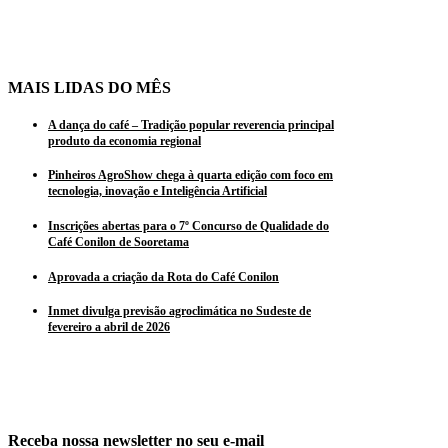
MAIS LIDAS DO MÊS
A dança do café – Tradição popular reverencia principal
produto da economia regional
Pinheiros AgroShow chega à quarta edição com foco em
tecnologia, inovação e Inteligência Artificial
Inscrições abertas para o 7º Concurso de Qualidade do
Café Conilon de Sooretama
Aprovada a criação da Rota do Café Conilon
Inmet divulga previsão agroclimática no Sudeste de
fevereiro a abril de 2026
Receba nossa newsletter no seu e-mail