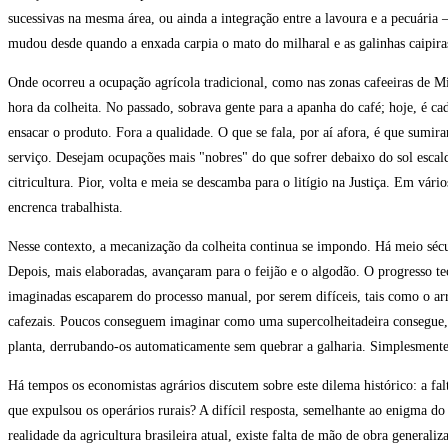
sucessivas na mesma área, ou ainda a integração entre a lavoura e a pecuária –
mudou desde quando a enxada carpia o mato do milharal e as galinhas caipira
Onde ocorreu a ocupação agrícola tradicional, como nas zonas cafeeiras de M
hora da colheita. No passado, sobrava gente para a apanha do café; hoje, é cad
ensacar o produto. Fora a qualidade. O que se fala, por aí afora, é que sumi
serviço. Desejam ocupações mais "nobres" do que sofrer debaixo do sol escald
citricultura. Pior, volta e meia se descamba para o litígio na Justiça. Em vár
encrenca trabalhista.
Nesse contexto, a mecanização da colheita continua se impondo. Há meio sécul
Depois, mais elaboradas, avançaram para o feijão e o algodão. O progresso 
imaginadas escaparem do processo manual, por serem difíceis, tais como o ar
cafezais. Poucos conseguem imaginar como uma supercolheitadeira consegue, c
planta, derrubando-os automaticamente sem quebrar a galharia. Simplesmente
Há tempos os economistas agrários discutem sobre este dilema histórico: a fal
que expulsou os operários rurais? A difícil resposta, semelhante ao enigma d
realidade da agricultura brasileira atual, existe falta de mão de obra generali