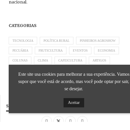
nacional.
CATEGORIAS
TECNOLOGIA
POLÍTICA RURAL
PINHEIROS AGROSHOW
PECUÁRIA
FRUTICULTURA
EVENTOS
ECONOMIA
COLUNAS
CLIMA
CAFEICULTURA
ARTIGOS
APRESENTADO POR SICOOB
APRESENTADO POR SEBRAE
Este site usa cookies para melhorar a sua experiência. Vamos
APRESENTADO POR BRAPEX
supor que você está de acordo, mas você pode optar por sair,
se desejar.
Aceitar
SIGA NOSSAS REDES SOCIAIS