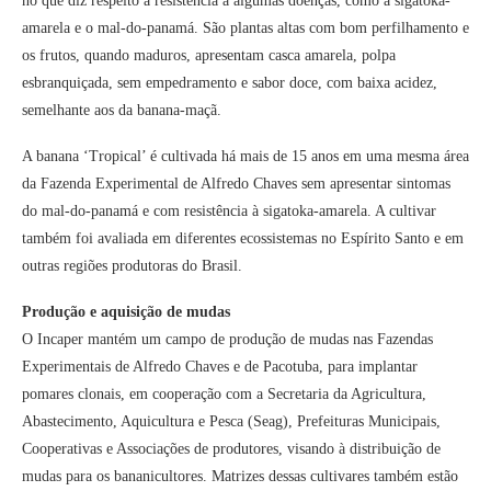
no que diz respeito à resistência a algumas doenças, como a sigatoka-
amarela e o mal-do-panamá. São plantas altas com bom perfilhamento e
os frutos, quando maduros, apresentam casca amarela, polpa
esbranquiçada, sem empedramento e sabor doce, com baixa acidez,
semelhante aos da banana-maçã.
A banana ‘Tropical’ é cultivada há mais de 15 anos em uma mesma área
da Fazenda Experimental de Alfredo Chaves sem apresentar sintomas
do mal-do-panamá e com resistência à sigatoka-amarela. A cultivar
também foi avaliada em diferentes ecossistemas no Espírito Santo e em
outras regiões produtoras do Brasil.
Produção e aquisição de mudas
O Incaper mantém um campo de produção de mudas nas Fazendas
Experimentais de Alfredo Chaves e de Pacotuba, para implantar
pomares clonais, em cooperação com a Secretaria da Agricultura,
Abastecimento, Aquicultura e Pesca (Seag), Prefeituras Municipais,
Cooperativas e Associações de produtores, visando à distribuição de
mudas para os bananicultores. Matrizes dessas cultivares também estão