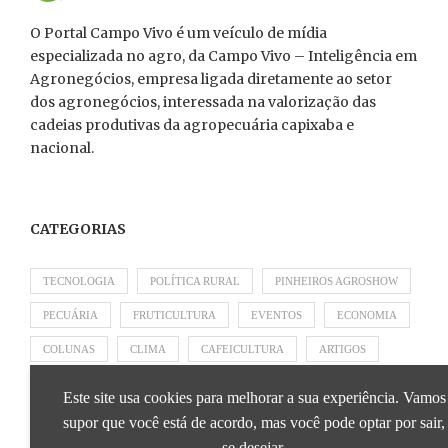
O Portal Campo Vivo é um veículo de mídia
especializada no agro, da Campo Vivo – Inteligência em
Agronegócios, empresa ligada diretamente ao setor
dos agronegócios, interessada na valorização das
cadeias produtivas da agropecuária capixaba e
nacional.
CATEGORIAS
TECNOLOGIA
POLÍTICA RURAL
PINHEIROS AGROSHOW
PECUÁRIA
FRUTICULTURA
EVENTOS
ECONOMIA
COLUNAS
CLIMA
CAFEICULTURA
ARTIGOS
APRESENTADO POR SICOOB
APRESENTADO POR SEBRAE
Este site usa cookies para melhorar a sua experiência. Vamos
APRESENTADO POR BRAPEX
supor que você está de acordo, mas você pode optar por sair,
se desejar.