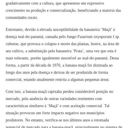
gradativamente com a cultura, que apresentou um expressivo
crescimento na produção e comercialização, beneficiando a maioria das
comunidades rurais.
Entretanto, devido à elevada susceptibilidade da bananeira ‘Maçã’ à
doença mal-do-panamá, causada pelo fungo Fusarium oxysporum f.sp.
cubense, que provoca o colapso e morte das plantas, houve, na área de
seu cultivo, a substituição pela bananeira ‘Prata’, uma vez que esta é
mais tolerante, porém igualmente suscetível ao mal-do-panamá. Dessa
forma, a partir da década de 1970, a banana-maçã foi dizimada ao
longo dos anos pela doença e deixou de ser produzida de forma
comercial, estando atualmente restrita a algumas pequenas áreas.
Com isso, a banana-maçã capixaba perdeu considerável posição no
mercado, pela ausência de outras variedades resistentes com
características similares à ‘Maçã’ e com aceitação comercial. Tal
situação provocou um forte impacto negativo nos municípios
produtores. No entanto, verifica-se nos últimos anos a retomada
potencial de mercado para a banana-maçã, principalmente no sistema de