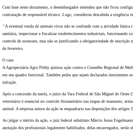
Com base neste documento, o desembargador entendeu que não ficou configur
contratação de responsável técnico. Logo, considerou descabida a exigência im
‘‘A eventual venda de animais vivos não se confunde com a atividade básica res
sanitária, inspecionar e fiscalizar estabelecimentos industriais, funcionando c
controle de zoonoses, mas não se justificando a obrigatoriedade de inscriçã
de fevereiro.
O caso
A Agropecuária Agro Pitthy ajuizou ação contra o Conselho Regional de Medi
em seu quadro funcional. Também pediu que sejam declarados inexistentes os 
infração.
Após a concessão da tutela, o juízo da Vara Federal de São Miguel do Oeste
veterinário é essencial no controle fitossanitário nas etapas de manuseio, a
animal. A empresa autora da ação se enquadraria nas disposições dos artigos 5º
Ao julgar o mérito da ação, o juiz federal substituto Márcio Jonas Engelmann, 
anotação dos profissionais legalmente habilitados, delas encarregados, serão o