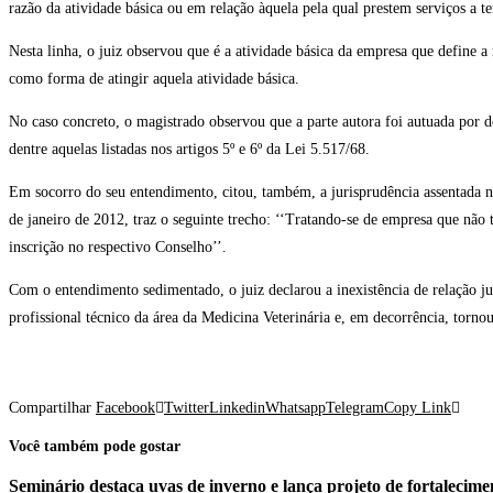
razão da atividade básica ou em relação àquela pela qual prestem serviços a ter
Nesta linha, o juiz observou que é a atividade básica da empresa que define a 
como forma de atingir aquela atividade básica.
No caso concreto, o magistrado observou que a parte autora foi autuada por 
dentre aquelas listadas nos artigos 5º e 6º da Lei 5.517/68.
Em socorro do seu entendimento, citou, também, a jurisprudência assentada
de janeiro de 2012, traz o seguinte trecho: ‘‘Tratando-se de empresa que não 
inscrição no respectivo Conselho’’.
Com o entendimento sedimentado, o juiz declarou a inexistência de relação ju
profissional técnico da área da Medicina Veterinária e, em decorrência, tornou 
Compartilhar
Facebook
Twitter
Linkedin
Whatsapp
Telegram
Copy Link
Você também pode gostar
Seminário destaca uvas de inverno e lança projeto de fortalecime