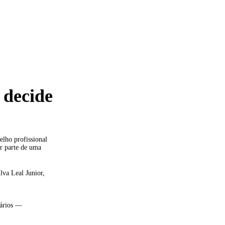
 decide
lho profissional
or parte de uma
lva Leal Junior,
uários —