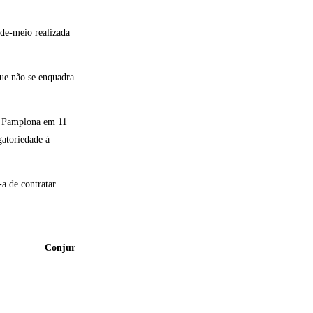
ade-meio realizada
que não se enquadra
to Pamplona em 11
gatoriedade à
a de contratar
Conjur