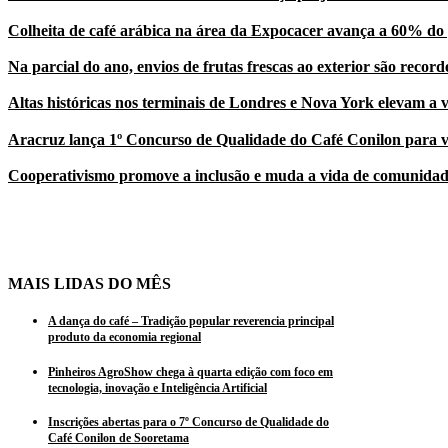
Colheita de café arábica na área da Expocacer avança a 60% do 
Na parcial do ano, envios de frutas frescas ao exterior são record
Altas históricas nos terminais de Londres e Nova York elevam a 
Aracruz lança 1º Concurso de Qualidade do Café Conilon para v
Cooperativismo promove a inclusão e muda a vida de comunidad
MAIS LIDAS DO MÊS
A dança do café – Tradição popular reverencia principal
produto da economia regional
Pinheiros AgroShow chega à quarta edição com foco em
tecnologia, inovação e Inteligência Artificial
Inscrições abertas para o 7º Concurso de Qualidade do
Café Conilon de Sooretama