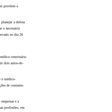
que prevêem a
 planejar a defesa
se o necessário
avrado no dia 26
médico-veterinário
em dois autos-de-
e o médico-
rações de consumo
e empresas e a
sas profissões, em