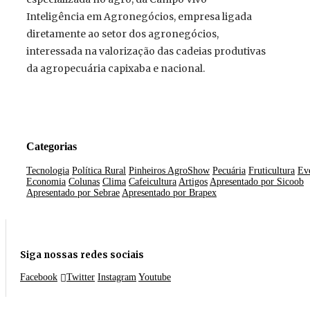
Inteligência em Agronegócios, empresa ligada
diretamente ao setor dos agronegócios,
interessada na valorização das cadeias produtivas
da agropecuária capixaba e nacional.
Categorias
Tecnologia
Política Rural
Pinheiros AgroShow
Pecuária
Fruticultura
Ev
Economia
Colunas
Clima
Cafeicultura
Artigos
Apresentado por Sicoob
Apresentado por Sebrae
Apresentado por Brapex
Siga nossas redes sociais
Facebook
Twitter
Instagram
Youtube