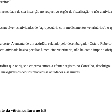
ceiros’’.
necessidade de sua inscrição no respectivo órgão de fiscalização, e não a ativid
desenvolver as atividades de "agropecuária com medicamentos veterinários", o 
 na corte. A ementa de um acórdão, relatado pelo desembargador Otávio Rober
tem atividade básica peculiar à medicina veterinária, não há como impor a obri
rídica que obrigue a empresa autora a efetuar registro no Conselho, desobrigou-
inexigíveis os débitos relativos às anuidades e às multas.
nto da vitivinicultura no ES