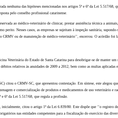
ada nenhuma das hipóteses mencionadas nos artigos 5º e 6º da Lei 5.517/68, 
posta pelo conselho profissional catarinense.
ervada ao médico-veterinário de clinicar, prestar assistência técnica a animais,
omo perito. Nesses casos, as empresas se sujeitam à inspeção sanitária, supondo-
o no CRMV ou de manutenção de médico-veterinário’’, encerrou. O acórdão foi l
cina Veterinária do Estado de Santa Catarina para desobrigar-se de manter um 
débitos relativos às anuidades de 2009 a 2012, bem como as multas aplicadas 
 (SC) citou o CRMV-SC, que apresentou contestação. Em síntese, este alegou qu
rmazenagem e comercialização de produtos e medicamentos de uso veterinário e 
 e 6º da Lei 5.517/68, que regula a profissão.
inicialmente, citou o artigo 1º da Lei 6.839/80. Este dispõe que ‘‘o registro d
brigatórios nas entidades competentes para a fiscalização do exercício das diver