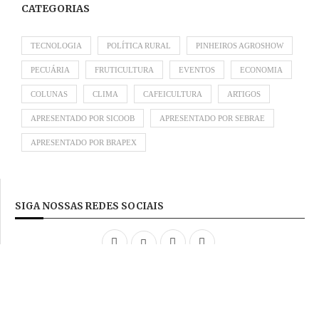
CATEGORIAS
TECNOLOGIA
POLÍTICA RURAL
PINHEIROS AGROSHOW
PECUÁRIA
FRUTICULTURA
EVENTOS
ECONOMIA
COLUNAS
CLIMA
CAFEICULTURA
ARTIGOS
APRESENTADO POR SICOOB
APRESENTADO POR SEBRAE
APRESENTADO POR BRAPEX
SIGA NOSSAS REDES SOCIAIS
Desenvolvido por
ideale.dev