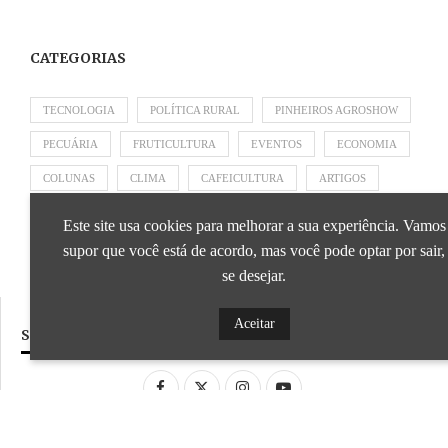
CATEGORIAS
TECNOLOGIA
POLÍTICA RURAL
PINHEIROS AGROSHOW
PECUÁRIA
FRUTICULTURA
EVENTOS
ECONOMIA
COLUNAS
CLIMA
CAFEICULTURA
ARTIGOS
APRESENTADO POR SICOOB
APRESENTADO POR SEBRAE
Este site usa cookies para melhorar a sua experiência. Vamos
APRESENTADO POR BRAPEX
supor que você está de acordo, mas você pode optar por sair,
se desejar.
Aceitar
SIGA NOSSAS REDES SOCIAIS