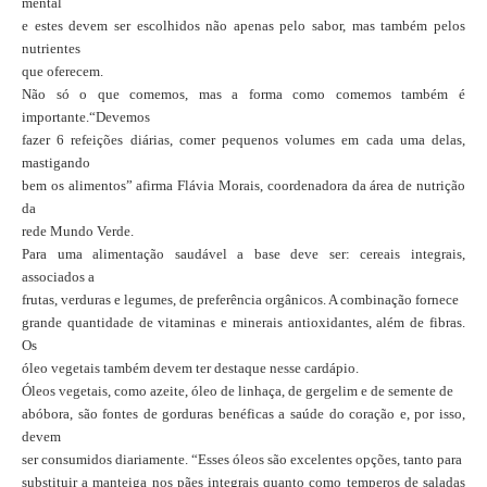
mental
e estes devem ser escolhidos não apenas pelo sabor, mas também pelos
nutrientes
que oferecem.
Não só o que comemos, mas a forma como comemos também é
importante.“Devemos
fazer 6 refeições diárias, comer pequenos volumes em cada uma delas,
mastigando
bem os alimentos” afirma Flávia Morais, coordenadora da área de nutrição
da
rede Mundo Verde.
Para uma alimentação saudável a base deve ser: cereais integrais,
associados a
frutas, verduras e legumes, de preferência orgânicos. A combinação fornece
grande quantidade de vitaminas e minerais antioxidantes, além de fibras.
Os
óleo vegetais também devem ter destaque nesse cardápio.
Óleos vegetais, como azeite, óleo de linhaça, de gergelim e de semente de
abóbora, são fontes de gorduras benéficas a saúde do coração e, por isso,
devem
ser consumidos diariamente. “Esses óleos são excelentes opções, tanto para
substituir a manteiga nos pães integrais quanto como temperos de saladas