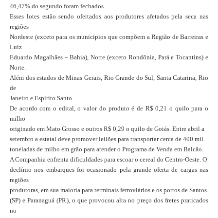
46,47% do segundo foram fechados.
Esses lotes estão sendo ofertados aos produtores afetados pela seca nas
regiões
Nordeste (exceto para os municípios que compõem a Região de Barreiras e
Luiz
Eduardo Magalhães – Bahia), Norte (exceto Rondônia, Pará e Tocantins) e
Norte.
Além dos estados de Minas Gerais, Rio Grande do Sul, Santa Catarina, Rio
de
Janeiro e Espírito Santo.
De acordo com o edital, o valor do produto é de R$ 0,21 o quilo para o
milho
originado em Mato Grosso e outros R$ 0,29 o quilo de Goiás. Entre abril a
setembro a estatal deve promover leilões para transportar cerca de 400 mil
toneladas de milho em grão para atender o Programa de Venda em Balcão.
A Companhia enfrenta dificuldades para escoar o cereal do Centro-Oeste. O
declínio nos embarques foi ocasionado pela grande oferta de cargas nas
regiões
produtoras, em sua maioria para terminais ferroviários e os portos de Santos
(SP) e Paranaguá (PR), o que provocou alta no preço dos fretes praticados
no