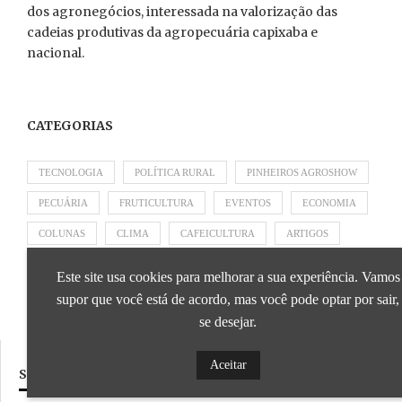
dos agronegócios, interessada na valorização das
cadeias produtivas da agropecuária capixaba e
nacional.
CATEGORIAS
TECNOLOGIA
POLÍTICA RURAL
PINHEIROS AGROSHOW
PECUÁRIA
FRUTICULTURA
EVENTOS
ECONOMIA
COLUNAS
CLIMA
CAFEICULTURA
ARTIGOS
APRESENTADO POR SICOOB
APRESENTADO POR SEBRAE
Este site usa cookies para melhorar a sua experiência. Vamos
APRESENTADO POR BRAPEX
supor que você está de acordo, mas você pode optar por sair,
se desejar.
Aceitar
SIGA NOSSAS REDES SOCIAIS