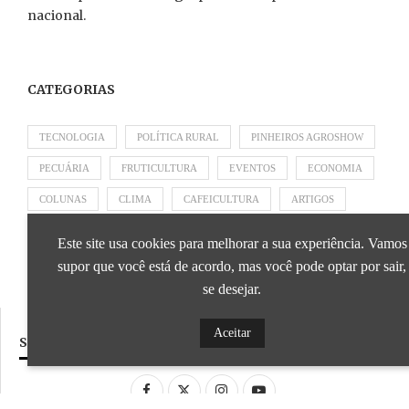
nacional.
CATEGORIAS
TECNOLOGIA
POLÍTICA RURAL
PINHEIROS AGROSHOW
PECUÁRIA
FRUTICULTURA
EVENTOS
ECONOMIA
COLUNAS
CLIMA
CAFEICULTURA
ARTIGOS
APRESENTADO POR SICOOB
APRESENTADO POR SEBRAE
Este site usa cookies para melhorar a sua experiência. Vamos
APRESENTADO POR BRAPEX
supor que você está de acordo, mas você pode optar por sair,
se desejar.
Aceitar
SIGA NOSSAS REDES SOCIAIS