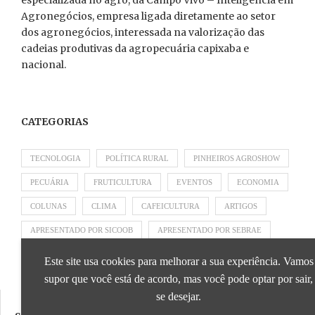
Agronegócios, empresa ligada diretamente ao setor
dos agronegócios, interessada na valorização das
cadeias produtivas da agropecuária capixaba e
nacional.
CATEGORIAS
TECNOLOGIA
POLÍTICA RURAL
PINHEIROS AGROSHOW
PECUÁRIA
FRUTICULTURA
EVENTOS
ECONOMIA
COLUNAS
CLIMA
CAFEICULTURA
ARTIGOS
APRESENTADO POR SICOOB
APRESENTADO POR SEBRAE
APRESENTADO POR BRAPEX
Este site usa cookies para melhorar a sua experiência. Vamos
supor que você está de acordo, mas você pode optar por sair,
se desejar.