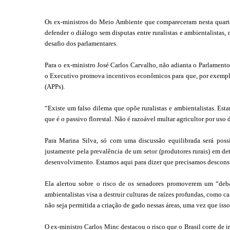
Os ex-ministros do Meio Ambiente que compareceram nesta quarta
defender o diálogo sem disputas entre ruralistas e ambientalistas,
desafio dos parlamentares.
Para o ex-ministro José Carlos Carvalho, não adianta o Parlamen
o Executivo promova incentivos econômicos para que, por exempl
(APPs).
“Existe um falso dilema que opõe ruralistas e ambientalistas. Es
que é o passivo florestal. Não é razoável multar agricultor por uso
Para Marina Silva, só com uma discussão equilibrada será poss
justamente pela prevalência de um setor (produtores rurais) em d
desenvolvimento. Estamos aqui para dizer que precisamos desconst
Ela alertou sobre o risco de os senadores promoverem um “deba
ambientalistas visa a destruir culturas de raízes profundas, como c
não seja permitida a criação de gado nessas áreas, uma vez que isso
O ex-ministro Carlos Minc destacou o risco que o Brasil corre de 