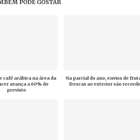
MBÉM PODE GOSTAR
e café arábica na área da
Na parcial do ano, envios de frut
cer avança a 60% do
frescas ao exterior são record
previsto