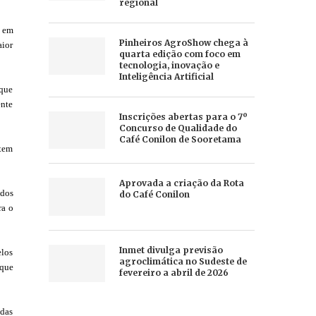
regional
s em
Pinheiros AgroShow chega à
aior
quarta edição com foco em
tecnologia, inovação e
Inteligência Artificial
 que
ente
Inscrições abertas para o 7º
Concurso de Qualidade do
Café Conilon de Sooretama
ntem
Aprovada a criação da Rota
ados
do Café Conilon
ra o
Inmet divulga previsão
elos
agroclimática no Sudeste de
 que
fevereiro a abril de 2026
idas