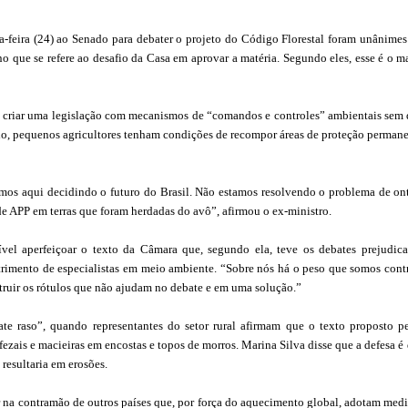
-feira (24) ao Senado para debater o projeto do Código Florestal foram unânime
 no que se refere ao desafio da Casa em aprovar a matéria. Segundo eles, esse é o m
to criar uma legislação com mecanismos de “comandos e controles” ambientais sem
o, pequenos agricultores tenham condições de recompor áreas de proteção perman
tamos aqui decidindo o futuro do Brasil. Não estamos resolvendo o problema de o
 de APP em terras que foram herdadas do avô”, afirmou o ex-ministro.
ível aperfeiçoar o texto da Câmara que, segundo ela, teve os debates prejudic
etrimento de especialistas em meio ambiente. “Sobre nós há o peso que somos cont
ruir os rótulos que não ajudam no debate e em uma solução.”
te raso”, quando representantes do setor rural afirmam que o texto proposto p
afezais e macieiras em encostas e topos de morros. Marina Silva disse que a defesa é
 resultaria em erosões.
ir na contramão de outros países que, por força do aquecimento global, adotam med