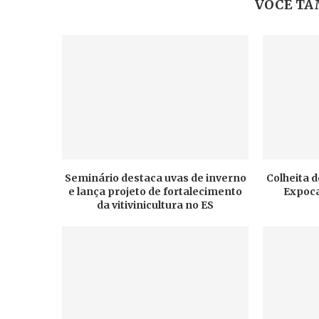
VOCÊ TA
Seminário destaca uvas de inverno
Colheita d
e lança projeto de fortalecimento
Expoca
da vitivinicultura no ES