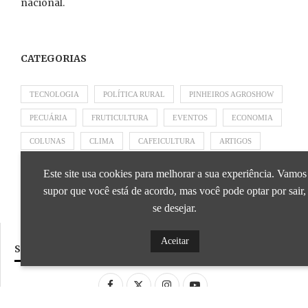
nacional.
CATEGORIAS
TECNOLOGIA
POLÍTICA RURAL
PINHEIROS AGROSHOW
PECUÁRIA
FRUTICULTURA
EVENTOS
ECONOMIA
COLUNAS
CLIMA
CAFEICULTURA
ARTIGOS
APRESENTADO POR SICOOB
APRESENTADO POR SEBRAE
Este site usa cookies para melhorar a sua experiência. Vamos
APRESENTADO POR BRAPEX
supor que você está de acordo, mas você pode optar por sair,
se desejar.
Aceitar
SIGA NOSSAS REDES SOCIAIS