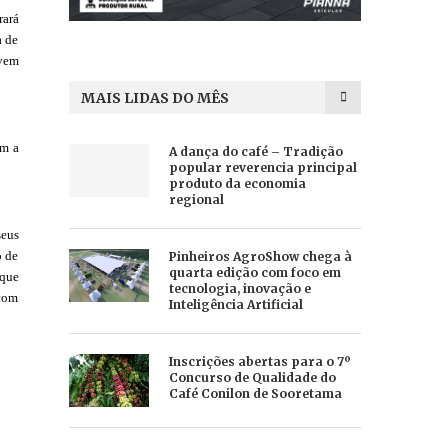
rará
a de
 vem
MAIS LIDAS DO MÊS
ém a
A dança do café – Tradição
popular reverencia principal
produto da economia
regional
seus
o de
Pinheiros AgroShow chega à
quarta edição com foco em
 que
tecnologia, inovação e
 com
Inteligência Artificial
Inscrições abertas para o 7º
Concurso de Qualidade do
Café Conilon de Sooretama