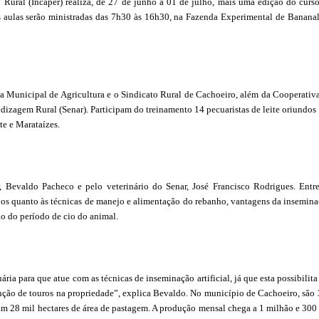
 Rural (Incaper) realiza, de 27 de junho a 01 de julho, mais uma edição do curs
s aulas serão ministradas das 7h30 às 16h30, na Fazenda Experimental de Banana
ia Municipal de Agricultura e o Sindicato Rural de Cachoeiro, além da Cooperativ
izagem Rural (Senar). Participam do treinamento 14 pecuaristas de leite oriundos
e e Marataízes.
, Bevaldo Pacheco e pelo veterinário do Senar, José Francisco Rodrigues. Entr
dos quanto às técnicas de manejo e alimentação do rebanho, vantagens da insemin
ção do período de cio do animal.
ria para que atue com as técnicas de inseminação artificial, já que esta possibilit
ção de touros na propriedade”, explica Bevaldo. No município de Cachoeiro, são
ram 28 mil hectares de área de pastagem. A produção mensal chega a 1 milhão e 300