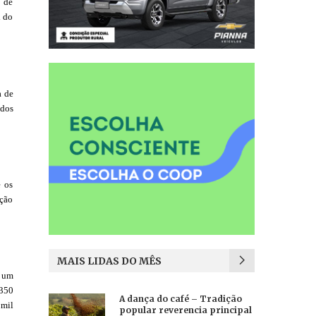
o de
l do
a de
 dos
e os
ação
MAIS LIDAS DO MÊS
a um
 350
A dança do café – Tradição
 mil
popular reverencia principal