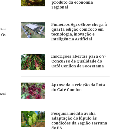
produto da economia
regional
Pinheiros AgroShow chega à
oram
quarta edição com foco em
tecnologia, inovação e
. Os
Inteligência Artificial
Inscrições abertas para o 7º
Concurso de Qualidade do
Café Conilon de Sooretama
Aprovada a criação da Rota
do Café Conilon
esi
Pesquisa inédita avalia
adaptação do lúpulo às
condições da região serrana
do ES