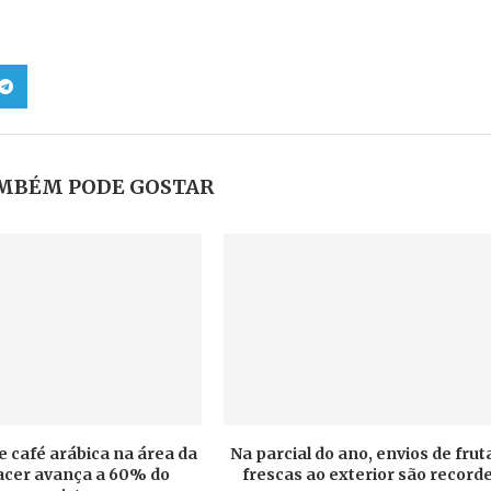
MBÉM PODE GOSTAR
e café arábica na área da
Na parcial do ano, envios de frut
cer avança a 60% do
frescas ao exterior são record