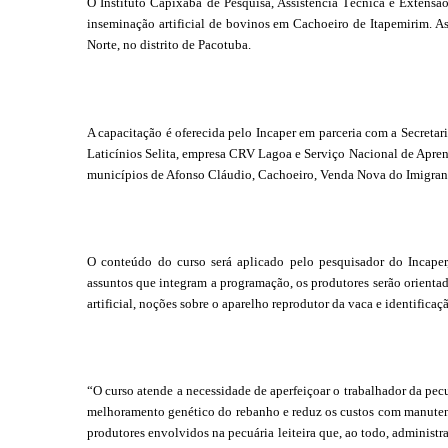
O Instituto Capixaba de Pesquisa, Assistência Técnica e Extensão
inseminação artificial de bovinos em Cachoeiro de Itapemirim. A
Norte, no distrito de Pacotuba.
A capacitação é oferecida pelo Incaper em parceria com a Secretar
Laticínios Selita, empresa CRV Lagoa e Serviço Nacional de Aprend
municípios de Afonso Cláudio, Cachoeiro, Venda Nova do Imigrant
O conteúdo do curso será aplicado pelo pesquisador do Incaper
assuntos que integram a programação, os produtores serão orienta
artificial, noções sobre o aparelho reprodutor da vaca e identifica
“O curso atende a necessidade de aperfeiçoar o trabalhador da pecuá
melhoramento genético do rebanho e reduz os custos com manuten
produtores envolvidos na pecuária leiteira que, ao todo, administ