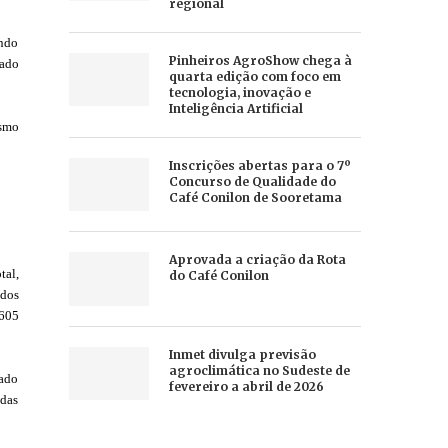
regional
ando
Pinheiros AgroShow chega à
gado
quarta edição com foco em
tecnologia, inovação e
Inteligência Artificial
esmo
Inscrições abertas para o 7º
Concurso de Qualidade do
Café Conilon de Sooretama
Aprovada a criação da Rota
tal,
do Café Conilon
ados
.605
Inmet divulga previsão
agroclimática no Sudeste de
tado
fevereiro a abril de 2026
adas