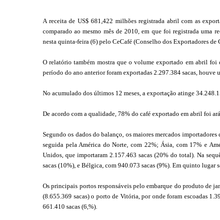
A receita de US$ 681,422 milhões registrada abril com as expo
comparado ao mesmo mês de 2010, em que foi registrada uma re
nesta quinta-feira (6) pelo CeCafé (Conselho dos Exportadores de C
O relatório também mostra que o volume exportado em abril foi
período do ano anterior foram exportadas 2.297.384 sacas, houv
No acumulado dos últimos 12 meses, a exportação atinge 34.248.15
De acordo com a qualidade, 78% do café exportado em abril foi ar
Segundo os dados do balanço, os maiores mercados importadores d
seguida pela América do Norte, com 22%; Ásia, com 17% e Amér
Unidos, que importaram 2.157.463 sacas (20% do total). Na sequ
sacas (10%), e Bélgica, com 940.073 sacas (9%). Em quinto lugar 
Os principais portos responsáveis pelo embarque do produto de ja
(8.655.369 sacas) o porto de Vitória, por onde foram escoadas 1.3
661.410 sacas (6,%).