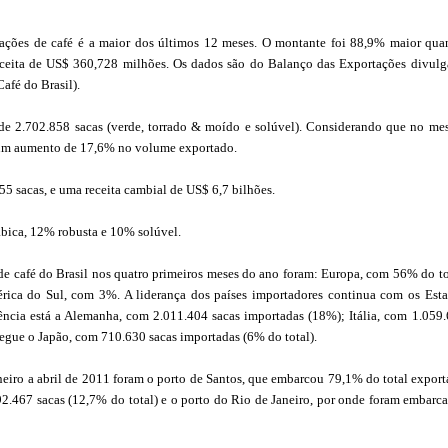
rtações de café é a maior dos últimos 12 meses. O montante foi 88,9% maior qu
ceita de US$ 360,728 milhões. Os dados são do Balanço das Exportações divul
afé do Brasil).
 de 2.702.858 sacas (verde, torrado & moído e solúvel). Considerando que no m
e um aumento de 17,6% no volume exportado.
5 sacas, e uma receita cambial de US$ 6,7 bilhões.
ábica, 12% robusta e 10% solúvel.
e café do Brasil nos quatro primeiros meses do ano foram: Europa, com 56% do to
ica do Sul, com 3%. A liderança dos países importadores continua com os Est
ência está a Alemanha, com 2.011.404 sacas importadas (18%); Itália, com 1.059
segue o Japão, com 710.630 sacas importadas (6% do total).
neiro a abril de 2011 foram o porto de Santos, que embarcou 79,1% do total expor
92.467 sacas (12,7% do total) e o porto do Rio de Janeiro, por onde foram embarc