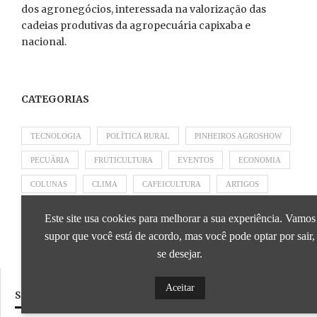
dos agronegócios, interessada na valorização das
cadeias produtivas da agropecuária capixaba e
nacional.
CATEGORIAS
TECNOLOGIA
POLÍTICA RURAL
PINHEIROS AGROSHOW
PECUÁRIA
FRUTICULTURA
EVENTOS
ECONOMIA
COLUNAS
CLIMA
CAFEICULTURA
ARTIGOS
APRESENTADO POR SICOOB
APRESENTADO POR SEBRAE
Este site usa cookies para melhorar a sua experiência. Vamos
APRESENTADO POR BRAPEX
supor que você está de acordo, mas você pode optar por sair,
se desejar.
Aceitar
SIGA NOSSAS REDES SOCIAIS