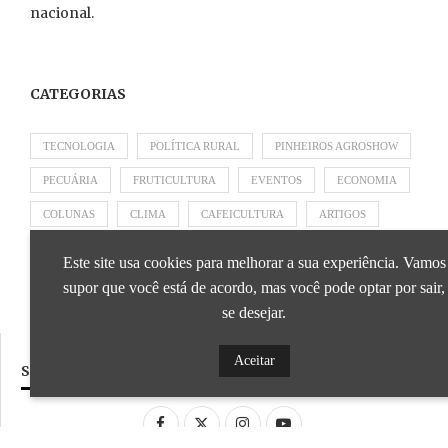
nacional.
CATEGORIAS
TECNOLOGIA
POLÍTICA RURAL
PINHEIROS AGROSHOW
PECUÁRIA
FRUTICULTURA
EVENTOS
ECONOMIA
COLUNAS
CLIMA
CAFEICULTURA
ARTIGOS
APRESENTADO POR SICOOB
APRESENTADO POR SEBRAE
Este site usa cookies para melhorar a sua experiência. Vamos
APRESENTADO POR BRAPEX
supor que você está de acordo, mas você pode optar por sair,
se desejar.
Aceitar
SIGA NOSSAS REDES SOCIAIS