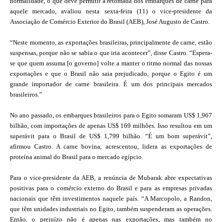
normalidade, o que deve permitir a retomada dos embarques de carne para
aquele mercado, avaliou nesta sexta-feira (11) o vice-presidente da
Associação de Comércio Exterior do Brasil (AEB), José Augusto de Castro.
“Neste momento, as exportações brasileiras, principalmente de carne, estão
suspensas, porque não se sabia o que iria acontecer”, disse Castro. “Espera-
se que quem assuma [o governo] volte a manter o ritmo normal das nossas
exportações e que o Brasil não saia prejudicado, porque o Egito é um
grande importador de carne brasileira. É um dos principais mercados
brasileiros.”
No ano passado, os embarques brasileiros para o Egito somaram US$ 1,967
bilhão, com importações de apenas US$ 169 milhões. Isso resultou em um
superávit para o Brasil de US$ 1,799 bilhão. “É um bom superávit”,
afirmou Castro. A carne bovina, acrescentou, lidera as exportações de
proteína animal do Brasil para o mercado egípcio.
Para o vice-presidente da AEB, a renúncia de Mubarak abre expectativas
positivas para o comércio externo do Brasil e para as empresas privadas
nacionais que têm investimentos naquele país. “A Marcopolo, a Randon,
que têm unidades industriais no Egito, também suspenderam as operações.
Então, o prejuízo não é apenas nas exportações, mas também no