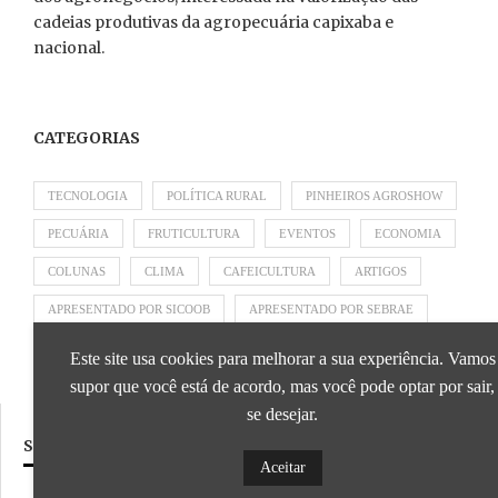
cadeias produtivas da agropecuária capixaba e
nacional.
CATEGORIAS
TECNOLOGIA
POLÍTICA RURAL
PINHEIROS AGROSHOW
PECUÁRIA
FRUTICULTURA
EVENTOS
ECONOMIA
COLUNAS
CLIMA
CAFEICULTURA
ARTIGOS
APRESENTADO POR SICOOB
APRESENTADO POR SEBRAE
APRESENTADO POR BRAPEX
Este site usa cookies para melhorar a sua experiência. Vamos
supor que você está de acordo, mas você pode optar por sair,
se desejar.
SIGA NOSSAS REDES SOCIAIS
Aceitar