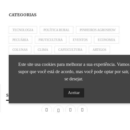
CATEGORIAS
TECNOLOGIA
POLÍTICA RURAL
PINHEIROS AGROSHOW
PECUÁRIA
FRUTICULTURA
EVENTOS
ECONOMIA
COLUNAS
CLIMA
CAFEICULTURA
ARTIGOS
APRESENTADO POR SICOOB
APRESENTADO POR SEBRAE
Este site usa cookies para melhorar a sua experiência. Vamos
APRESENTADO POR BRAPEX
supor que você está de acordo, mas você pode optar por sair,
se desejar.
Aceitar
SIGA NOSSAS REDES SOCIAIS