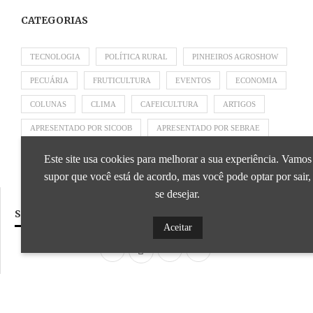
CATEGORIAS
TECNOLOGIA
POLÍTICA RURAL
PINHEIROS AGROSHOW
PECUÁRIA
FRUTICULTURA
EVENTOS
ECONOMIA
COLUNAS
CLIMA
CAFEICULTURA
ARTIGOS
APRESENTADO POR SICOOB
APRESENTADO POR SEBRAE
APRESENTADO POR BRAPEX
Este site usa cookies para melhorar a sua experiência. Vamos
supor que você está de acordo, mas você pode optar por sair,
se desejar.
SIGA NOSSAS REDES SOCIAIS
Aceitar