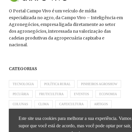
O Portal Campo Vivo é um veículo de mídia
especializada no agro, da Campo Vivo – Inteligência em
Agronegócios, empresa ligada diretamente ao setor
dos agronegócios, interessada na valorização das
cadeias produtivas da agropecuária capixaba e
nacional.
CATEGORIAS
TECNOLOGIA
POLÍTICA RURAL
PINHEIROS AGROSHOW
PECUÁRIA
FRUTICULTURA
EVENTOS
ECONOMIA
COLUNAS
CLIMA
CAFEICULTURA
ARTIGOS
APRESENTADO POR SICOOB
APRESENTADO POR SEBRAE
Este site usa cookies para melhorar a sua experiência. Vamos
APRESENTADO POR BRAPEX
supor que você está de acordo, mas você pode optar por sair,